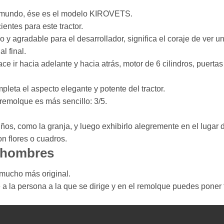
el mundo, ése es el modelo KIROVETS.
entes para este tractor.
 y agradable para el desarrollador, significa el coraje de ver un g
l final.
ce ir hacia adelante y hacia atrás, motor de 6 cilindros, puerta
leta el aspecto elegante y potente del tractor.
l remolque es más sencillo: 3/5.
iños, como la granja, y luego exhibirlo alegremente en el luga
n flores o cuadros.
s hombres
mucho más original.
je a la persona a la que se dirige y en el remolque puedes poner