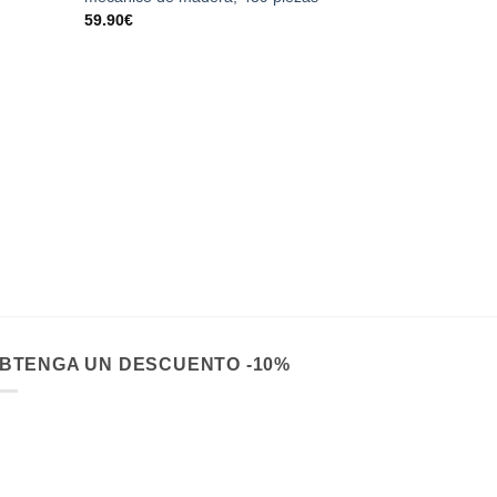
59.90
€
PUZZLES 3D 
Araña “SPID
madera, 293
32.90
€
BTENGA UN DESCUENTO -10%