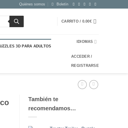
Quiénes somos
Boletín
CARRITO /
0.00
€
IDIOMAS
UZZLES 3D PARA ADULTOS
ACCEDER /
REGISTRARSE
También te
ico
recomendamos…