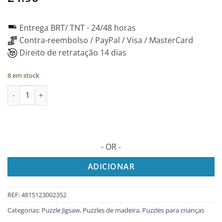
Entrega BRT/ TNT -
24/48 horas
Contra-reembolso / PayPal / Visa / MasterCard
Direito de retratação 14 dias
8 em stock
Quantidade de TARTARUGA Puzzle 2D / Quebra-cabeça de madei
- OR -
ADICIONAR
REF:
4815123002352
Categorias:
Puzzle Jigsaw
,
Puzzles de madeira
,
Puzzles para crianças