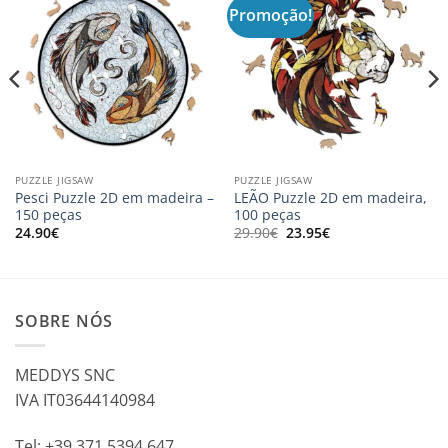
Promoção!
PUZZLE JIGSAW
PUZZLE JIGSAW
Pesci Puzzle 2D em madeira –
LEÃO Puzzle 2D em madeira,
150 peças
100 peças
O
O
24.90
€
29.90
€
23.95
€
preço
preço
original
atual
era:
é:
29.90€.
23.95€.
SOBRE NÓS
MEDDYS SNC
IVA IT03644140984
Tel: +39 371 5394 647