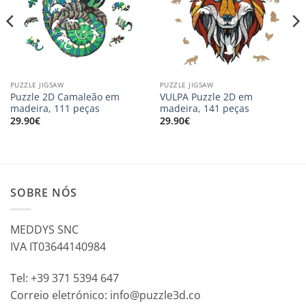
PUZZLE JIGSAW
PUZZLE JIGSAW
Puzzle 2D Camaleão em
VULPA Puzzle 2D em
madeira, 111 peças
madeira, 141 peças
29.90
€
29.90
€
SOBRE NÓS
MEDDYS SNC
IVA IT03644140984
Tel: +39 371 5394 647
Correio eletrónico: info@puzzle3d.co