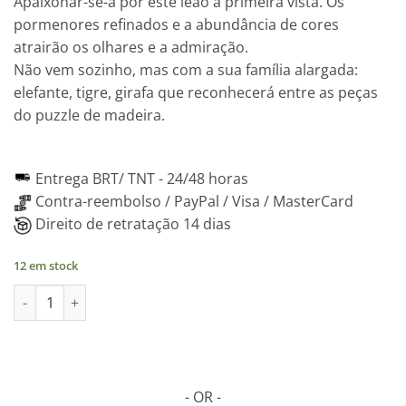
Apaixonar-se-á por este leão à primeira vista. Os
original
atual
pormenores refinados e a abundância de cores
era:
é:
atrairão os olhares e a admiração.
29.90€.
23.95€.
Não vem sozinho, mas com a sua família alargada:
elefante, tigre, girafa que reconhecerá entre as peças
do puzzle de madeira.
Entrega BRT/ TNT -
24/48 horas
Contra-reembolso / PayPal / Visa / MasterCard
Direito de retratação 14 dias
12 em stock
Quantidade de LEONE Puzzle 2D em madeira, 100 peças
- OR -