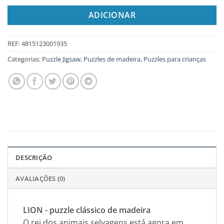
ADICIONAR
REF:
4815123001935
Categorias:
Puzzle Jigsaw
,
Puzzles de madeira
,
Puzzles para crianças
DESCRIÇÃO
AVALIAÇÕES (0)
LION - puzzle clássico de madeira
O rei dos animais selvagens está agora em