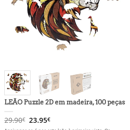
LEÃO Puzzle 2D em madeira, 100 peças
O
O
29.90
23.95
€
€
preço
preço