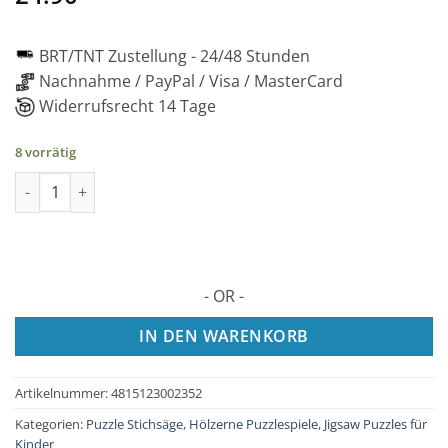
BRT/TNT Zustellung -
24/48 Stunden
Nachnahme / PayPal / Visa / MasterCard
Widerrufsrecht 14 Tage
8 vorrätig
TARTARUGA 2D Puzzle / Holzpuzzle, 150 Teile Menge
- OR -
IN DEN WARENKORB
Artikelnummer:
4815123002352
Kategorien:
Puzzle Stichsäge
,
Hölzerne Puzzlespiele
,
Jigsaw Puzzles für
Kinder