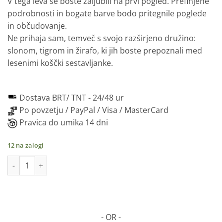
V tega leva se boste zaljubili na prvi pogled. Prefinjene
je
je:
podrobnosti in bogate barve bodo pritegnile poglede
bila:
23.95€.
in občudovanje.
29.90€.
Ne prihaja sam, temveč s svojo razširjeno družino:
slonom, tigrom in žirafo, ki jih boste prepoznali med
lesenimi koščki sestavljanke.
Dostava BRT/ TNT -
24/48 ur
Po povzetju / PayPal / Visa / MasterCard
Pravica do umika 14 dni
12 na zalogi
LEONE Puzzle 2D v lesu , 100 kosov količina
- OR -