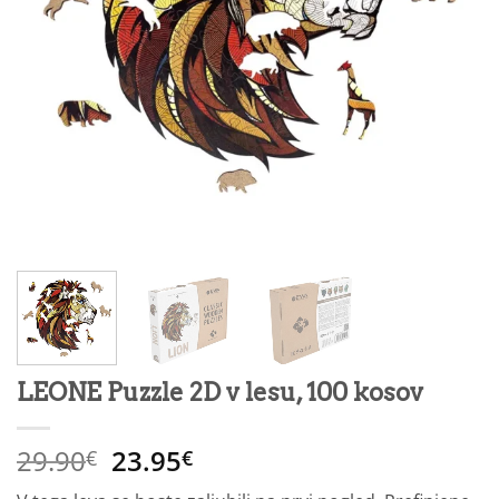
LEONE Puzzle 2D v lesu, 100 kosov
Izvirna
Trenutna
29.90
23.95
€
€
cena
cena