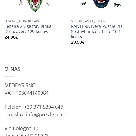
SESTAVLJANKA JIGSAW
SESTAVLJANKA JIGSAW
Lesena 2D sestavljanka
PANTERA Nera Puzzle 2D
Dinozaver. 129 kosov.
Sestavljanka iz lesa, 102
kosov
24.90
€
29.90
€
O NAS
MEDDYS SNC
VAT IT03644140984
Telefon: +39 371 5394 647
E-naslov: info@puzzle3d.co
Via Bologna 10
Bovezzo (BS) 25073