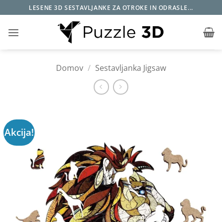
Skoči
LESENE 3D SESTAVLJANKE ZA OTROKE IN ODRASLE...
na
vsebino
Domov
/
Sestavljanka Jigsaw
Akcija!