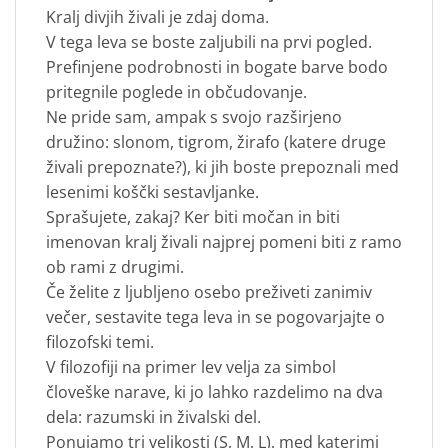
Kralj divjih živali je zdaj doma.
V tega leva se boste zaljubili na prvi pogled.
Prefinjene podrobnosti in bogate barve bodo
pritegnile poglede in občudovanje.
Ne pride sam, ampak s svojo razširjeno
družino: slonom, tigrom, žirafo (katere druge
živali prepoznate?), ki jih boste prepoznali med
lesenimi koščki sestavljanke.
Sprašujete, zakaj? Ker biti močan in biti
imenovan kralj živali najprej pomeni biti z ramo
ob rami z drugimi.
Če želite z ljubljeno osebo preživeti zanimiv
večer, sestavite tega leva in se pogovarjajte o
filozofski temi.
V filozofiji na primer lev velja za simbol
človeške narave, ki jo lahko razdelimo na dva
dela: razumski in živalski del.
Ponujamo tri velikosti (S, M, L), med katerimi