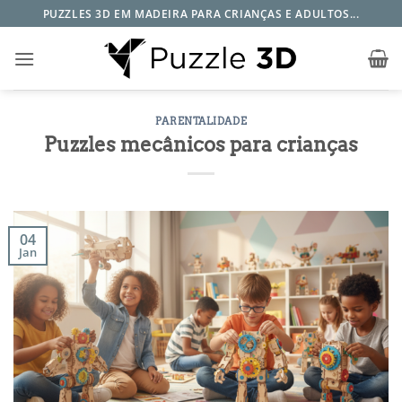
Skip
PUZZLES 3D EM MADEIRA PARA CRIANÇAS E ADULTOS...
to
content
PARENTALIDADE
Puzzles mecânicos para crianças
04
Jan