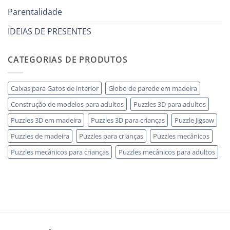
utili
legno
Parentalidade
senza
errori
IDEIAS DE PRESENTES
CATEGORIAS DE PRODUTOS
Caixas para Gatos de interior
Globo de parede em madeira
Construção de modelos para adultos
Puzzles 3D para adultos
Puzzles 3D em madeira
Puzzles 3D para crianças
Puzzle Jigsaw
Puzzles de madeira
Puzzles para crianças
Puzzles mecânicos
Puzzles mecânicos para crianças
Puzzles mecânicos para adultos