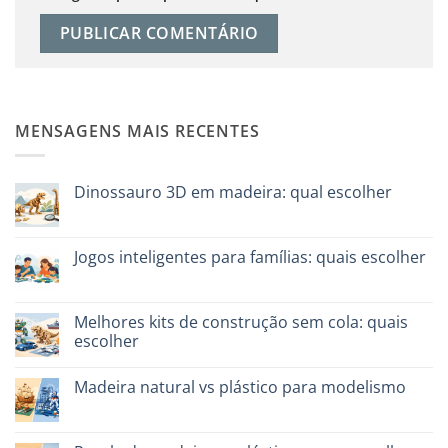
MENSAGENS MAIS RECENTES
Dinossauro 3D em madeira: qual escolher
Sem
comentários
em
Dinosauro
Jogos inteligentes para famílias: quais escolher
3D
in
Sem
legno:
comentários
quale
em
scegliere
Giochi
Melhores kits de construção sem cola: quais
intelligenti
escolher
per
famiglie:
Sem
quali
comentários
scegliere
Madeira natural vs plástico para modelismo
em
Migliori
Sem
kit
comentários
costruzione
em
senza
Legno