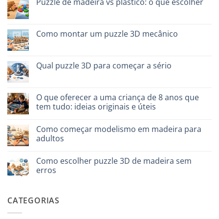
Puzzle de madeira vs plástico: o que escolher
colla:
naturale
quali
vs
Sem
scegliere
plastica
comentários
modellismo
em
Puzzle
Como montar um puzzle 3D mecânico
legno
vs
Sem
plastica:
comentários
cosa
em
scegliere
Come
Qual puzzle 3D para começar a sério
assemblare
un
Sem
puzzle
comentários
3D
em
meccanico
Quale
O que oferecer a uma criança de 8 anos que
puzzle
tem tudo: ideias originais e úteis
3D
per
Sem
iniziare
comentários
davvero
Como começar modelismo em madeira para
em
Cosa
adultos
regalare
a
Sem
un
comentários
Como escolher puzzle 3D de madeira sem
bambino
em
di
Come
erros
8
iniziare
anni
modellismo
Sem
che
legno
comentários
ha
adulto
em
CATEGORIAS
tutto:
Come
idee
scegliere
originali
puzzle
e
3D