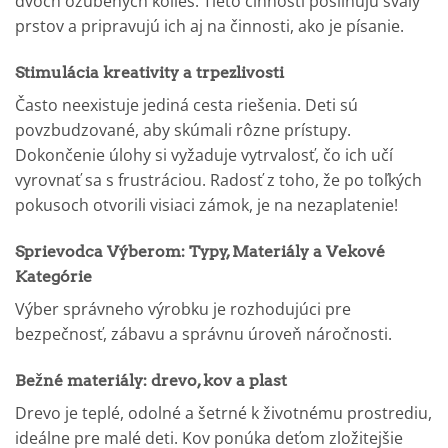
dvoch ozubených kolies. Tieto činnosti posilňujú svaly
prstov a pripravujú ich aj na činnosti, ako je písanie.
Stimulácia kreativity a trpezlivosti
Často neexistuje jediná cesta riešenia. Deti sú
povzbudzované, aby skúmali rôzne prístupy.
Dokončenie úlohy si vyžaduje vytrvalosť, čo ich učí
vyrovnať sa s frustráciou. Radosť z toho, že po toľkých
pokusoch otvorili visiaci zámok, je na nezaplatenie!
Sprievodca Výberom: Typy, Materiály a Vekové
Kategórie
Výber správneho výrobku je rozhodujúci pre
bezpečnosť, zábavu a správnu úroveň náročnosti.
Bežné materiály: drevo, kov a plast
Drevo je teplé, odolné a šetrné k životnému prostrediu,
ideálne pre malé deti. Kov ponúka deťom zložitejšie