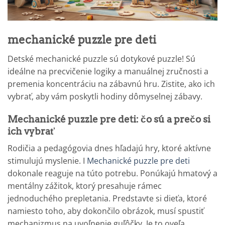
mechanické puzzle pre deti
Detské mechanické puzzle sú dotykové puzzle! Sú
ideálne na precvičenie logiky a manuálnej zručnosti a
premenia koncentráciu na zábavnú hru. Zistite, ako ich
vybrať, aby vám poskytli hodiny dômyselnej zábavy.
Mechanické puzzle pre deti: čo sú a prečo si
ich vybrať
Rodičia a pedagógovia dnes hľadajú hry, ktoré aktívne
stimulujú myslenie. I
Mechanické puzzle pre deti
dokonale reaguje na túto potrebu. Ponúkajú hmatový a
mentálny zážitok, ktorý presahuje rámec
jednoduchého prepletania. Predstavte si dieťa, ktoré
namiesto toho, aby dokončilo obrázok, musí spustiť
mechanizmus na uvoľnenie guľôčky. Je to oveľa