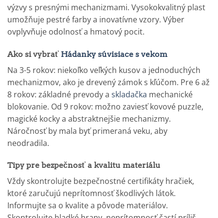
výzvy s presnými mechanizmami. Vysokokvalitný plast
umožňuje pestré farby a inovatívne vzory. Výber
ovplyvňuje odolnosť a hmatový pocit.
Ako si vybrať
Hádanky súvisiace s vekom
Na 3-5 rokov: niekoľko veľkých kusov a jednoduchých
mechanizmov, ako je drevený zámok s kľúčom. Pre 6 až
8 rokov: základné prevody a
skladačka
mechanické
blokovanie. Od 9 rokov: možno zaviesť kovové puzzle,
magické kocky a abstraktnejšie mechanizmy.
Náročnosť by mala byť primeraná veku, aby
neodradila.
Tipy pre bezpečnosť a kvalitu materiálu
Vždy skontrolujte bezpečnostné certifikáty hračiek,
ktoré zaručujú neprítomnosť škodlivých látok.
Informujte sa o kvalite a pôvode materiálov.
Skontrolujte hladké hrany, neprítomnosť častí príliš