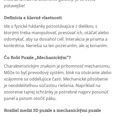
pútavejšie!
Definícia a hlavné vlastnosti
Ide o fyzické hádanky pozostávajúce z dielikov, s
ktorými treba manipulovať, presúvať ich, otáčať alebo
odomykať, aby sa dosiahol cieľ. Interakcia je priama a
konkrétna. Neriešia sa len pozeraním, ale aj konaním.
Čo Robí Puzzle „Mechanickým”?
Charakteristickým znakom je prítomnosť mechanizmu.
Môže to byť prevodový systém, blok na otváranie alebo
vzájomne sa oddeľujúce časti. Mechanické pôsobenie
je neoddeliteľnou súčasťou riešenia. Napríklad na
otvorenie tajnej schránky je potrebné najprv posunúť
panel a potom otočiť páku.
Rozdiel medzi 3D puzzle a mechanickými puzzle