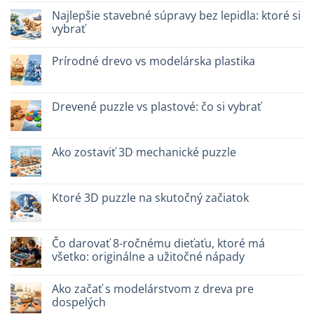
quale
na
scegliere
Giochi
Najlepšie stavebné súpravy bez lepidla: ktoré si
intelligenti
vybrať
per
famiglie:
Žiadne
quali
komentáre
scegliere
Prírodné drevo vs modelárska plastika
na
Migliori
Žiadne
kit
komentáre
costruzione
na
senza
Legno
Drevené puzzle vs plastové: čo si vybrať
colla:
naturale
quali
vs
Žiadne
scegliere
plastica
komentáre
modellismo
na
Puzzle
Ako zostaviť 3D mechanické puzzle
legno
vs
Žiadne
plastica:
komentáre
cosa
na
scegliere
Come
Ktoré 3D puzzle na skutočný začiatok
assemblare
un
Žiadne
puzzle
komentáre
3D
na
meccanico
Quale
Čo darovať 8-ročnému dieťaťu, ktoré má
puzzle
všetko: originálne a užitočné nápady
3D
per
Žiadne
iniziare
komentáre
davvero
Ako začať s modelárstvom z dreva pre
na
Cosa
dospelých
regalare