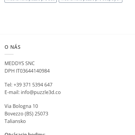
O NÁS
MEDDYS SNC
DPH IT03644140984
Tel: +39 371 5394 647
E-mail: info@puzzle3d.co
Via Bologna 10
Bovezzo (BS) 25073
Taliansko
Otváracie hodiny: