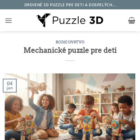
Skip
DREVENÉ 3D PUZZLE PRE DETI A DOSPELÝCH...
to
content
RODIČOVSTVO
Mechanické puzzle pre deti
04
jan