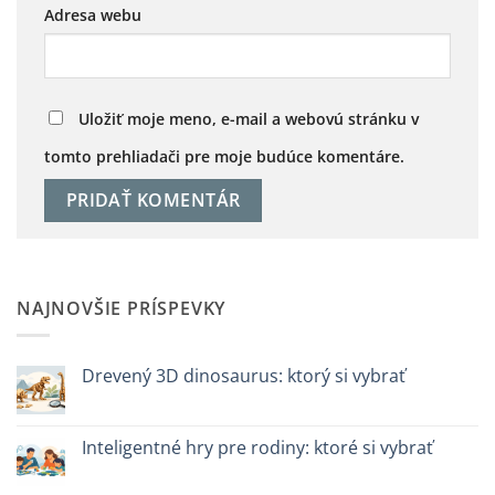
Adresa webu
Uložiť moje meno, e-mail a webovú stránku v
tomto prehliadači pre moje budúce komentáre.
NAJNOVŠIE PRÍSPEVKY
Drevený 3D dinosaurus: ktorý si vybrať
Žiadne
komentáre
na
Dinosauro
Inteligentné hry pre rodiny: ktoré si vybrať
3D
in
Žiadne
legno:
komentáre