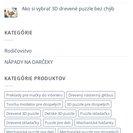
a
Žiadne
un
komentáre
Ako si vybrať 3D drevené puzzle bez chýb
bambino
na
di
Come
Žiadne
8
iniziare
komentáre
anni
modellismo
na
che
legno
Come
ha
adulto
scegliere
KATEGÓRIE
tutto:
puzzle
idee
3D
originali
legno
e
senza
utili
errori
Rodičovstvo
NÁPADY NA DARČEKY
KATEGÓRIE PRODUKTOV
Preklady pre mačky do interiéru
Drevený nástenný glóbus
Tvorba modelov pre dospelých
3D puzzle pre dospelých
Drevené 3D puzzle
Detské 3D puzzle
Puzzle skladačka
Drevené skladačky
Puzzle pre deti
Mechanické hádanky
Mechanické puzzle pre deti
Mechanické puzzle pre dospelých