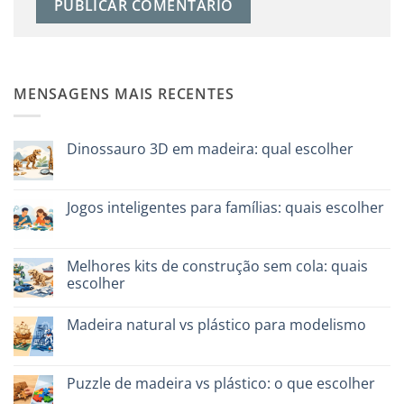
MENSAGENS MAIS RECENTES
Dinossauro 3D em madeira: qual escolher
Sem
comentários
em
Dinosauro
Jogos inteligentes para famílias: quais escolher
3D
in
Sem
legno:
comentários
quale
em
scegliere
Giochi
Melhores kits de construção sem cola: quais
intelligenti
escolher
per
famiglie:
Sem
quali
comentários
scegliere
Madeira natural vs plástico para modelismo
em
Migliori
Sem
kit
comentários
costruzione
em
senza
Legno
Puzzle de madeira vs plástico: o que escolher
colla:
naturale
quali
vs
Sem