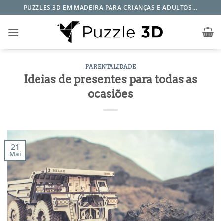
Skip
PUZZLES 3D EM MADEIRA PARA CRIANÇAS E ADULTOS...
to
content
PARENTALIDADE
Ideias de presentes para todas as
ocasiões
21
Mai