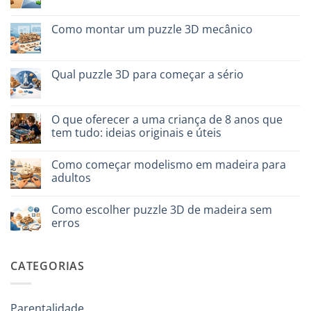
scegliere
plastica
comentários
modellismo
em
Puzzle
Como montar um puzzle 3D mecânico
legno
vs
Sem
plastica:
comentários
cosa
em
scegliere
Come
Qual puzzle 3D para começar a sério
assemblare
un
Sem
puzzle
comentários
3D
em
meccanico
Quale
O que oferecer a uma criança de 8 anos que
puzzle
tem tudo: ideias originais e úteis
3D
per
Sem
iniziare
comentários
davvero
Como começar modelismo em madeira para
em
Cosa
adultos
regalare
a
Sem
un
comentários
Como escolher puzzle 3D de madeira sem
bambino
em
di
Come
erros
8
iniziare
anni
modellismo
Sem
che
legno
comentários
ha
adulto
em
CATEGORIAS
tutto:
Come
idee
scegliere
originali
puzzle
e
3D
utili
legno
Parentalidade
senza