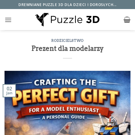
Przewiń
DREWNIANE PUZZLE 3D DLA DZIECI I DOROSŁYCH...
do
zawartości
RODZICIELSTWO
Prezent dla modelarzy
02
Jan