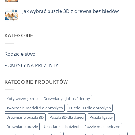
a
Brak
un
komentarzy
Jak wybrać puzzle 3D z drewna bez błędów
bambino
do
di
Come
Brak
8
iniziare
komentarzy
anni
modellismo
do
che
legno
Come
ha
adulto
scegliere
KATEGORIE
tutto:
puzzle
idee
3D
originali
legno
e
senza
utili
errori
Rodzicielstwo
POMYSŁY NA PREZENTY
KATEGORIE PRODUKTÓW
Koty wewnętrzne
Drewniany globus ścienny
Tworzenie modeli dla dorosłych
Puzzle 3D dla dorosłych
Drewniane puzzle 3D
Puzzle 3D dla dzieci
Puzzle Jigsaw
Drewniane puzzle
Układanki dla dzieci
Puzzle mechaniczne