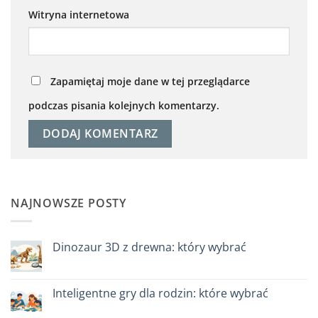
Witryna internetowa
Zapamiętaj moje dane w tej przeglądarce
podczas pisania kolejnych komentarzy.
NAJNOWSZE POSTY
Dinozaur 3D z drewna: który wybrać
Brak
komentarzy
do
Dinosauro
Inteligentne gry dla rodzin: które wybrać
3D
in
Brak
legno:
komentarzy