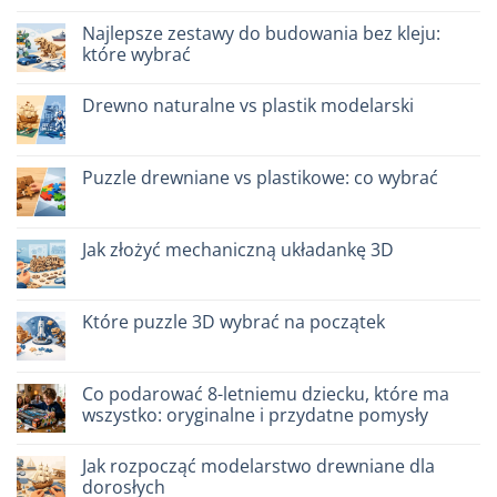
quale
do
scegliere
Giochi
Najlepsze zestawy do budowania bez kleju:
intelligenti
które wybrać
per
famiglie:
Brak
quali
komentarzy
scegliere
Drewno naturalne vs plastik modelarski
do
Migliori
Brak
kit
komentarzy
costruzione
do
senza
Legno
Puzzle drewniane vs plastikowe: co wybrać
colla:
naturale
quali
vs
Brak
scegliere
plastica
komentarzy
modellismo
do
Puzzle
Jak złożyć mechaniczną układankę 3D
legno
vs
Brak
plastica:
komentarzy
cosa
do
scegliere
Come
Które puzzle 3D wybrać na początek
assemblare
un
Brak
puzzle
komentarzy
3D
do
meccanico
Quale
Co podarować 8-letniemu dziecku, które ma
puzzle
wszystko: oryginalne i przydatne pomysły
3D
per
Brak
iniziare
komentarzy
davvero
Jak rozpocząć modelarstwo drewniane dla
do
Cosa
dorosłych
regalare