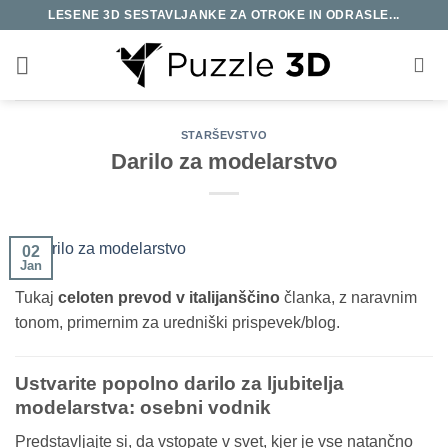
Skoči
LESENE 3D SESTAVLJANKE ZA OTROKE IN ODRASLE...
na
vsebino
STARŠEVSTVO
Darilo za modelarstvo
02
Jan
Tukaj
celoten prevod v italijanščino
članka, z naravnim
tonom, primernim za uredniški prispevek/blog.
Ustvarite popolno darilo za ljubitelja
modelarstva: osebni vodnik
Predstavljajte si, da vstopate v svet, kjer je vse natančno