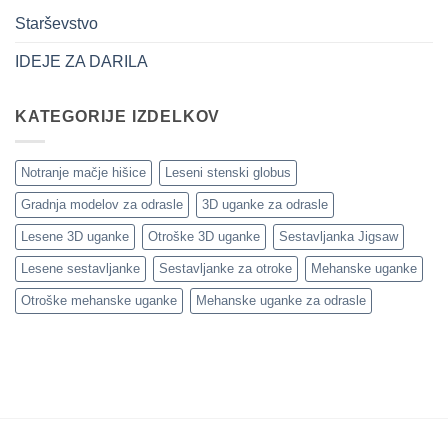
senza
utili
errori
Starševstvo
IDEJE ZA DARILA
KATEGORIJE IZDELKOV
Notranje mačje hišice
Leseni stenski globus
Gradnja modelov za odrasle
3D uganke za odrasle
Lesene 3D uganke
Otroške 3D uganke
Sestavljanka Jigsaw
Lesene sestavljanke
Sestavljanke za otroke
Mehanske uganke
Otroške mehanske uganke
Mehanske uganke za odrasle