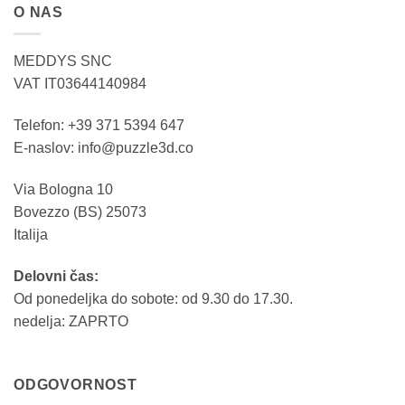
O NAS
MEDDYS SNC
VAT IT03644140984
Telefon: +39 371 5394 647
E-naslov: info@puzzle3d.co
Via Bologna 10
Bovezzo (BS) 25073
Italija
Delovni čas:
Od ponedeljka do sobote: od 9.30 do 17.30.
nedelja: ZAPRTO
ODGOVORNOST