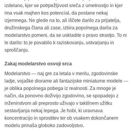
izdelano, kjer se potrpežljivost sreča z umetnostjo in kjer
ima vsak majhen kos potencial, da postane nekaj
izjemnega. Ne glede na to, ali iščete darilo za prijatelja,
družinskega člana ali zase, izbira popolnega darila za
modelarstvo pomeni, da se uskladite s pravo strastjo. To ni
le darilo: to je povabilo k raziskovanju, ustvarjanju in
sproščanju.
Zakaj modelarstvo osvoji srca
Modelarstvo — naj gre za letala v merilu, zgodovinske
ladje, vojaške diorame ali fantazijske miniaturne modele —
je oblika popolnega pobega iz realnosti. Za mnoge je
način, da ponovno doživijo zgodovino, se spopadejo z
inženirstvom ali preprosto uživajo v taktilnem užitku
sestavljanja nekaj lepega. Je hobi, ki uravnava
koncentracijo in sprostitev ter ob vsakem dokončanem
modelu prinaša globoko zadovoljstvo.