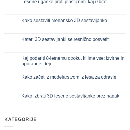
Lesene uganke proti plastičnim: kaj izbrati
colla:
naturale
quali
vs
Ni
scegliere
plastica
komentarjev
modellismo
na
Puzzle
Kako sestaviti mehansko 3D sestavljanko
legno
vs
Ni
plastica:
komentarjev
cosa
na
scegliere
Come
Kateri 3D sestavljanki se resnično posvetiti
assemblare
un
Ni
puzzle
komentarjev
3D
na
meccanico
Quale
Kaj podariti 8-letnemu otroku, ki ima vse: izvirne in
puzzle
uporabne ideje
3D
per
Ni
iniziare
komentarjev
davvero
Kako začeti z modelarstvom iz lesa za odrasle
na
Cosa
Ni
regalare
komentarjev
a
na
un
Come
Kako izbrati 3D lesene sestavljanke brez napak
bambino
iniziare
di
modellismo
Ni
8
legno
komentarjev
anni
adulto
na
che
Come
ha
scegliere
tutto:
KATEGORIJE
puzzle
idee
3D
originali
legno
e