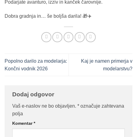
Podarjate avanturo, izziv in kanček čarovnije.
Dobra gradnja in… še boljša darila! 🎁✈️
Popolno darilo za modelarja:
Kaj je namen primerja v
Končni vodnik 2026
modelarstvu?
Dodaj odgovor
Vaš e-naslov ne bo objavljen.
*
označuje zahtevana
polja
Komentar
*