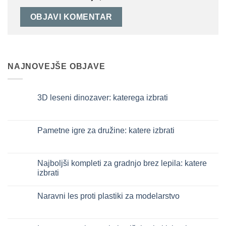
NAJNOVEJŠE OBJAVE
3D leseni dinozaver: katerega izbrati
Ni
komentarjev
na
Dinosauro
Pametne igre za družine: katere izbrati
3D
in
Ni
legno:
komentarjev
quale
na
scegliere
Giochi
Najboljši kompleti za gradnjo brez lepila: katere
intelligenti
izbrati
per
famiglie:
Ni
quali
komentarjev
scegliere
Naravni les proti plastiki za modelarstvo
na
Migliori
Ni
kit
komentarjev
costruzione
na
senza
Legno