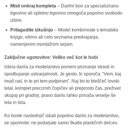
Misli onkraj kompleta
– Darilni bon za specializirano
trgovino ali spletno trgovino omogoča popolno svobodo
izbire.
Prilagodite izkušnjo
– Model kombinirate s tematsko
knjigo, vitrino ali celo seznama predvajanja,
namenjenim montažnim sejam.
Zaključne ugotovitve: Veliko več kot le hobi
Izbira darila za modelarstvo pomeni priznanje strasti in
spodbujanje ustvarjalnosti. Je gesto, ki sporoča: “Vem, kaj
imaš rad, in te pri tem podpiram”. Naj bo to bleščeč lovski
letal, komplet preciznih čopičev ali preprosto čas, preživet
skupaj pri gradnji, pravo darilo lahko prinaša veselje še
leta in leta.
Ko boste naslednjič iskali popolno darilo za modelarstvo,
se spomnite: ne podarjate samo škatle plastičnih delcev.