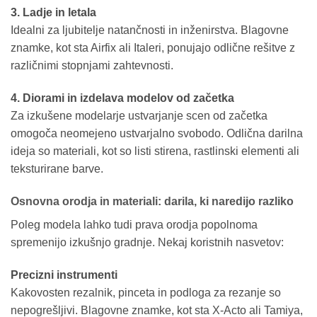
3. Ladje in letala
Idealni za ljubitelje natančnosti in inženirstva. Blagovne
znamke, kot sta Airfix ali Italeri, ponujajo odlične rešitve z
različnimi stopnjami zahtevnosti.
4. Diorami in izdelava modelov od začetka
Za izkušene modelarje ustvarjanje scen od začetka
omogoča neomejeno ustvarjalno svobodo. Odlična darilna
ideja so materiali, kot so listi stirena, rastlinski elementi ali
teksturirane barve.
Osnovna orodja in materiali: darila, ki naredijo razliko
Poleg modela lahko tudi prava orodja popolnoma
spremenijo izkušnjo gradnje. Nekaj koristnih nasvetov:
Precizni instrumenti
Kakovosten rezalnik, pinceta in podloga za rezanje so
nepogrešljivi. Blagovne znamke, kot sta X-Acto ali Tamiya,