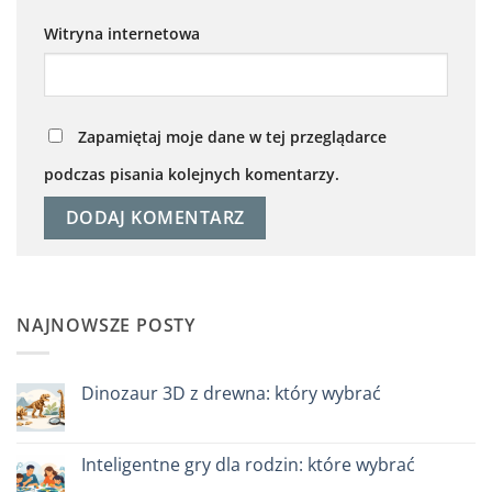
Witryna internetowa
Zapamiętaj moje dane w tej przeglądarce
podczas pisania kolejnych komentarzy.
NAJNOWSZE POSTY
Dinozaur 3D z drewna: który wybrać
Brak
komentarzy
do
Dinosauro
Inteligentne gry dla rodzin: które wybrać
3D
in
Brak