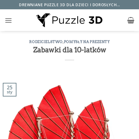
Przewiń
DREWNIANE PUZZLE 3D DLA DZIECI I DOROSŁYCH...
do
zawartości
RODZICIELSTWO
,
POMYSŁY NA PREZENTY
Zabawki dla 10-latków
25
sty