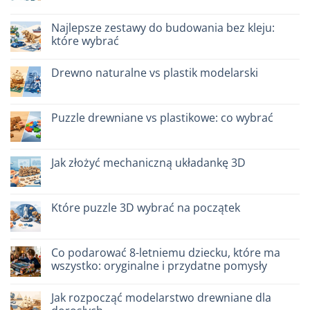
legno:
komentarzy
quale
do
scegliere
Giochi
Najlepsze zestawy do budowania bez kleju:
intelligenti
które wybrać
per
famiglie:
Brak
quali
komentarzy
scegliere
Drewno naturalne vs plastik modelarski
do
Migliori
Brak
kit
komentarzy
costruzione
do
senza
Legno
Puzzle drewniane vs plastikowe: co wybrać
colla:
naturale
quali
vs
Brak
scegliere
plastica
komentarzy
modellismo
do
Puzzle
Jak złożyć mechaniczną układankę 3D
legno
vs
Brak
plastica:
komentarzy
cosa
do
scegliere
Come
Które puzzle 3D wybrać na początek
assemblare
un
Brak
puzzle
komentarzy
3D
do
meccanico
Quale
Co podarować 8-letniemu dziecku, które ma
puzzle
wszystko: oryginalne i przydatne pomysły
3D
per
Brak
iniziare
komentarzy
davvero
Jak rozpocząć modelarstwo drewniane dla
do
Cosa