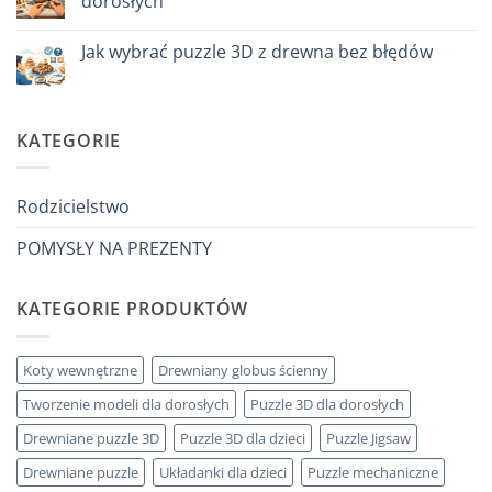
dorosłych
regalare
a
Brak
un
komentarzy
Jak wybrać puzzle 3D z drewna bez błędów
bambino
do
di
Come
Brak
8
iniziare
komentarzy
anni
modellismo
do
che
legno
Come
ha
adulto
scegliere
KATEGORIE
tutto:
puzzle
idee
3D
originali
legno
e
senza
utili
errori
Rodzicielstwo
POMYSŁY NA PREZENTY
KATEGORIE PRODUKTÓW
Koty wewnętrzne
Drewniany globus ścienny
Tworzenie modeli dla dorosłych
Puzzle 3D dla dorosłych
Drewniane puzzle 3D
Puzzle 3D dla dzieci
Puzzle Jigsaw
Drewniane puzzle
Układanki dla dzieci
Puzzle mechaniczne