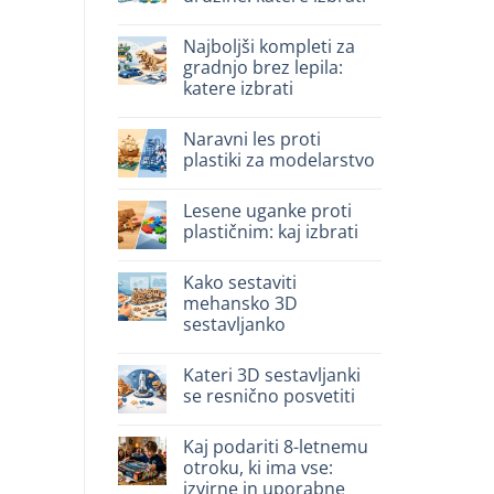
3D
in
Ni
legno:
komentarjev
Najboljši kompleti za
quale
na
scegliere
Giochi
gradnjo brez lepila:
intelligenti
katere izbrati
per
famiglie:
Ni
quali
komentarjev
scegliere
Naravni les proti
na
Migliori
plastiki za modelarstvo
kit
costruzione
Ni
senza
komentarjev
Lesene uganke proti
colla:
na
quali
Legno
plastičnim: kaj izbrati
scegliere
naturale
vs
Ni
plastica
komentarjev
Kako sestaviti
modellismo
na
Puzzle
mehansko 3D
legno
sestavljanko
vs
plastica:
Ni
cosa
komentarjev
scegliere
Kateri 3D sestavljanki
na
Come
se resnično posvetiti
assemblare
un
Ni
puzzle
komentarjev
Kaj podariti 8-letnemu
3D
na
meccanico
Quale
otroku, ki ima vse:
puzzle
izvirne in uporabne
3D