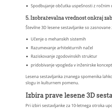
Spodbujanje občutka uspešnosti z ročnim 
5. Izobraževalna vrednost onkraj za
Številne 3D lesene sestavljanke so zasnovane
Učenje o mehanskih sistemih
Razumevanje arhitekturnih načel
Raziskovanje zgodovinskih struktur
pridobivanje vpogleda v inženirske koncep
Lesena sestavljanka znanega spomenika lahko
slogu in kulturnem pomenu.
Izbira prave lesene 3D sest
Pri izbiri sestavljanke za 10-letnega otroka up