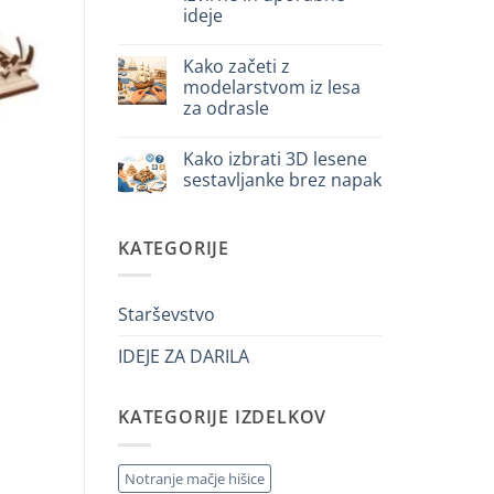
per
ideje
iniziare
davvero
Ni
komentarjev
Kako začeti z
na
Cosa
modelarstvom iz lesa
regalare
za odrasle
a
un
Ni
bambino
komentarjev
di
Kako izbrati 3D lesene
na
8
Come
sestavljanke brez napak
anni
iniziare
che
modellismo
Ni
ha
legno
komentarjev
tutto:
adulto
na
idee
KATEGORIJE
Come
originali
scegliere
e
puzzle
utili
3D
legno
Starševstvo
senza
errori
IDEJE ZA DARILA
KATEGORIJE IZDELKOV
Notranje mačje hišice