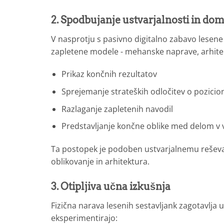
2. Spodbujanje ustvarjalnosti in domi
V nasprotju s pasivno digitalno zabavo lesene
zapletene modele - mehanske naprave, arhitektu
Prikaz končnih rezultatov
Sprejemanje strateških odločitev o pozicio
Razlaganje zapletenih navodil
Predstavljanje končne oblike med delom v
Ta postopek je podoben ustvarjalnemu reševan
oblikovanje in arhitektura.
3. Otipljiva učna izkušnja
Fizična narava lesenih sestavljank zagotavlja u
eksperimentirajo: