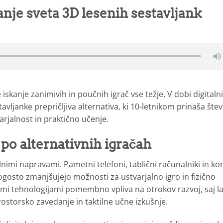
anje sveta 3D lesenih sestavljank
e iskanje zanimivih in poučnih igrač vse težje. V dobi digitaln
vljanke prepričljiva alternativa, ki 10-letnikom prinaša štev
arjalnost in praktično učenje.
 po alternativnih igračah
nimi napravami. Pametni telefoni, tablični računalniki in ko
ogosto zmanjšujejo možnosti za ustvarjalno igro in fizično
lnimi tehnologijami pomembno vpliva na otrokov razvoj, saj l
storsko zavedanje in taktilne učne izkušnje.