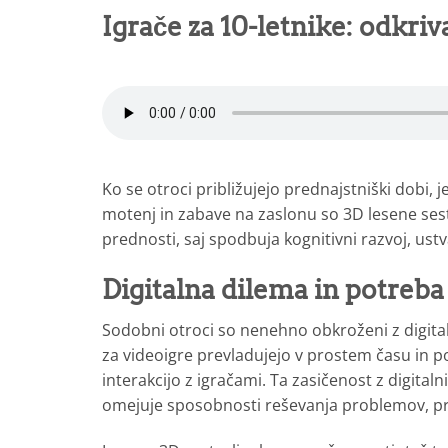
Igrače za 10-letnike: odkriv
Ko se otroci približujejo prednajstniški dobi, j
motenj in zabave na zaslonu so 3D lesene sesta
prednosti, saj spodbuja kognitivni razvoj, ustv
Digitalna dilema in potreba
Sodobni otroci so nenehno obkroženi z digital
za videoigre prevladujejo v prostem času in p
interakcijo z igračami. Ta zasičenost z digita
omejuje sposobnosti reševanja problemov, pro