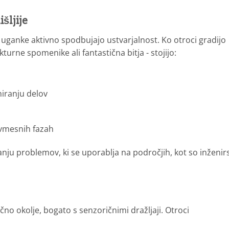
šljije
 uganke aktivno spodbujajo ustvarjalnost. Ko otroci gradijo
rne spomenike ali fantastična bitja - stojijo:
niranju delov
 vmesnih fazah
ju problemov, ki se uporablja na področjih, kot so inženir
čno okolje, bogato s senzoričnimi dražljaji. Otroci