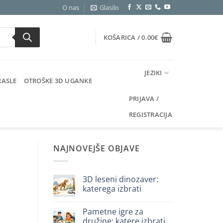
O nas
Glasilo
KOŠARICA /
0.00
€
JEZIKI
RASLE
OTROŠKE 3D UGANKE
PRIJAVA /
REGISTRACIJA
NAJNOVEJŠE OBJAVE
3D leseni dinozaver:
katerega izbrati
Ni
komentarjev
Pametne igre za
na
Dinosauro
družine: katere izbrati