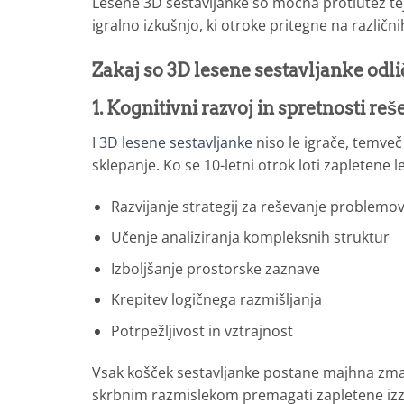
Lesene 3D sestavljanke so močna protiutež te
igralno izkušnjo, ki otroke pritegne na različn
Zakaj so 3D lesene sestavljanke odli
1. Kognitivni razvoj in spretnosti r
I
3D lesene sestavljanke
niso le igrače, temveč 
sklepanje. Ko se 10-letni otrok loti zapletene l
Razvijanje strategij za reševanje problemo
Učenje analiziranja kompleksnih struktur
Izboljšanje prostorske zaznave
Krepitev logičnega razmišljanja
Potrpežljivost in vztrajnost
Vsak košček sestavljanke postane majhna zma
skrbnim razmislekom premagati zapletene izz