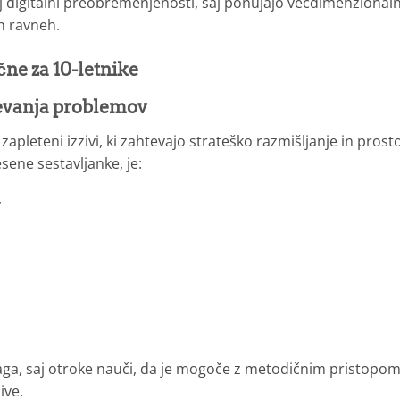
j digitalni preobremenjenosti, saj ponujajo večdimenzional
ih ravneh.
čne za 10-letnike
eševanja problemov
zapleteni izzivi, ki zahtevajo strateško razmišljanje in prost
esene sestavljanke, je:
v
ga, saj otroke nauči, da je mogoče z metodičnim pristopom
ive.