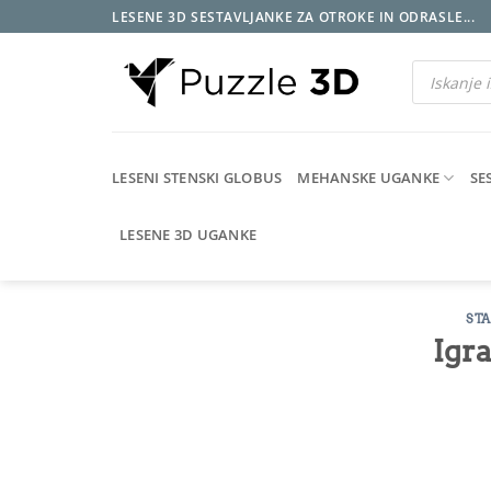
Skoči
LESENE 3D SESTAVLJANKE ZA OTROKE IN ODRASLE...
na
vsebino
Products
search
LESENI STENSKI GLOBUS
MEHANSKE UGANKE
SE
LESENE 3D UGANKE
ST
Igra