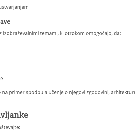
ustvarjanjem
bave
 z izobraževalnimi temami, ki otrokom omogočajo, da:
te
 na primer spodbuja učenje o njegovi zgodovini, arhitektu
avljanke
oštevajte: