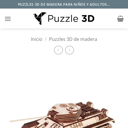
Saltar
PUZZLES 3D DE MADERA PARA NIÑOS Y ADULTOS...
al
contenido
Inicio
/
Puzzles 3D de madera