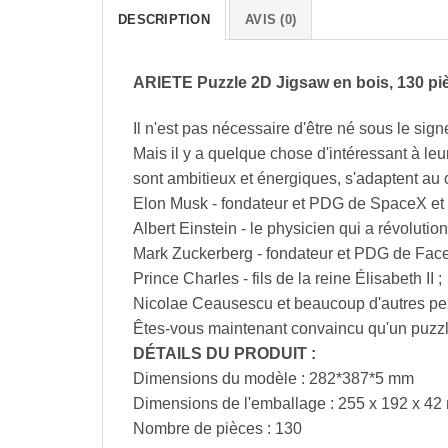
DESCRIPTION
AVIS (0)
ARIETE Puzzle 2D Jigsaw en bois, 130 pi
Il n'est pas nécessaire d'être né sous le sig
Mais il y a quelque chose d'intéressant à leur
sont ambitieux et énergiques, s'adaptent au
Elon Musk - fondateur et PDG de SpaceX et 
Albert Einstein - le physicien qui a révoluti
Mark Zuckerberg - fondateur et PDG de Fac
Prince Charles - fils de la reine Élisabeth II ;
Nicolae Ceausescu et beaucoup d'autres per
Êtes-vous maintenant convaincu qu'un puzzle
DÉTAILS DU PRODUIT :
Dimensions du modèle : 282*387*5 mm
Dimensions de l'emballage : 255 x 192 x 4
Nombre de pièces : 130