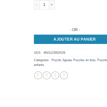
quantité de ARIETE Puzzle 2D Jigsaw en bois
- OR -
AJOUTER AU PANIER
UGS :
4815123002529
Catégories :
Puzzle Jigsaw
,
Puzzles en bois
,
Puzzle
enfants