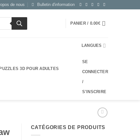
ropos de nous
Bulletin d'information
PANIER /
0.00
€
LANGUES
SE
PUZZLES 3D POUR ADULTES
CONNECTER
/
S’INSCRIRE
CATÉGORIES DE PRODUITS
saw