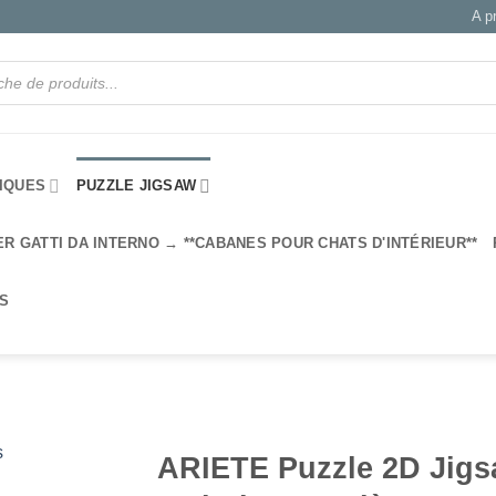
A p
IQUES
PUZZLE JIGSAW
ER GATTI DA INTERNO → **CABANES POUR CHATS D'INTÉRIEUR**
IS
ARIETE Puzzle 2D Jig