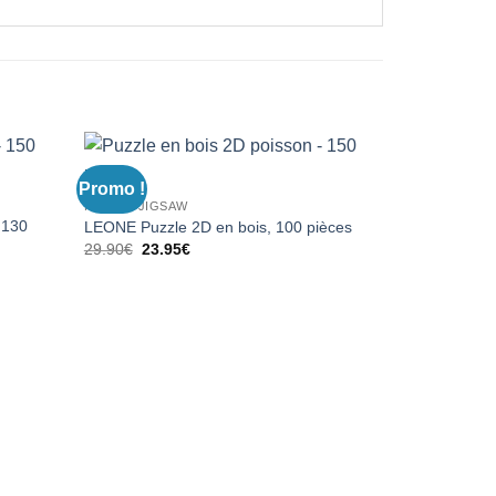
Promo !
PUZZLE JIGSAW
 130
LEONE Puzzle 2D en bois, 100 pièces
Le
Le
29.90
€
23.95
€
prix
prix
initial
actuel
était :
est :
29.90€.
23.95€.
PUZZLE JIGS
Puzzle 2D Di
24.90
€