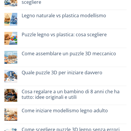
scegliere
per
famiglie:
Nessun
quali
commento
scegliere
Legno naturale vs plastica modellismo
su
Migliori
Nessun
kit
commento
costruzione
su
senza
Legno
Puzzle legno vs plastica: cosa scegliere
colla:
naturale
quali
vs
Nessun
scegliere
plastica
commento
modellismo
su
Puzzle
Come assemblare un puzzle 3D meccanico
legno
vs
Nessun
plastica:
commento
cosa
su
scegliere
Come
Quale puzzle 3D per iniziare davvero
assemblare
un
Nessun
puzzle
commento
3D
su
meccanico
Quale
Cosa regalare a un bambino di 8 anni che ha
puzzle
tutto: idee originali e utili
3D
per
Nessun
iniziare
commento
davvero
Come iniziare modellismo legno adulto
su
Cosa
Nessun
regalare
commento
a
su
un
Come
Come scegliere puzzle 3D legno senza errori
bambino