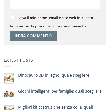
Salva il mio nome, email e sito web in questo
browser per la prossima volta che commento.
LATEST POSTS
Dinosauro 3D in legno: quale scegliere
Nessun
commento
su
Dinosauro
Giochi intelligenti per famiglie: quali scegliere
3D
in
Nessun
legno:
commento
quale
su
scegliere
Giochi
Migliori kit costruzione senza colla: quali
intelligenti