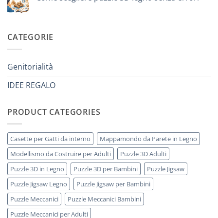
iniziare
di
modellismo
Nessun
8
legno
commento
anni
adulto
su
che
Come
ha
scegliere
CATEGORIE
tutto:
puzzle
idee
3D
originali
legno
e
senza
utili
errori
Genitorialità
IDEE REGALO
PRODUCT CATEGORIES
Casette per Gatti da interno
Mappamondo da Parete in Legno
Modellismo da Costruire per Adulti
Puzzle 3D Adulti
Puzzle 3D in Legno
Puzzle 3D per Bambini
Puzzle Jigsaw
Puzzle Jigsaw Legno
Puzzle Jigsaw per Bambini
Puzzle Meccanici
Puzzle Meccanici Bambini
Puzzle Meccanici per Adulti