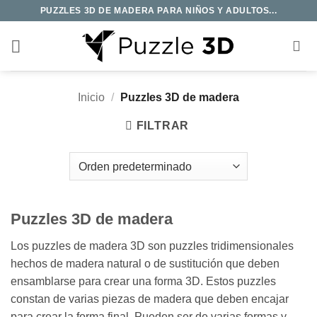
Saltar
PUZZLES 3D DE MADERA PARA NIÑOS Y ADULTOS...
al
contenido
Inicio
/
Puzzles 3D de madera
FILTRAR
Puzzles 3D de madera
Los puzzles de madera 3D son puzzles tridimensionales
hechos de madera natural o de sustitución que deben
ensamblarse para crear una forma 3D. Estos puzzles
constan de varias piezas de madera que deben encajar
para crear la forma final. Pueden ser de varias formas y