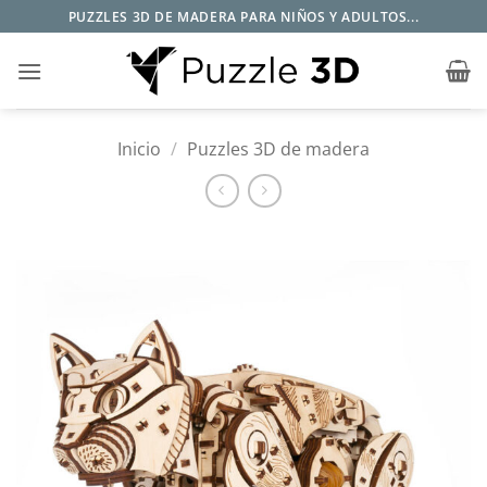
Saltar
PUZZLES 3D DE MADERA PARA NIÑOS Y ADULTOS...
al
contenido
Inicio
/
Puzzles 3D de madera