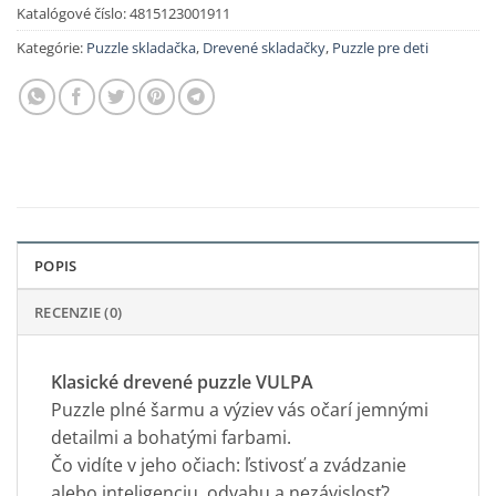
Katalógové číslo:
4815123001911
Kategórie:
Puzzle skladačka
,
Drevené skladačky
,
Puzzle pre deti
POPIS
RECENZIE (0)
Klasické drevené puzzle VULPA
Puzzle plné šarmu a výziev vás očarí jemnými
detailmi a bohatými farbami.
Čo vidíte v jeho očiach: ľstivosť a zvádzanie
alebo inteligenciu, odvahu a nezávislosť?