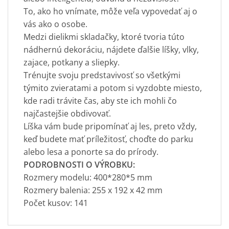
To, ako ho vnímate, môže veľa vypovedať aj o
vás ako o osobe.
Medzi dielikmi skladačky, ktoré tvoria túto
nádhernú dekoráciu, nájdete ďalšie líšky, vlky,
zajace, potkany a sliepky.
Trénujte svoju predstavivosť so všetkými
týmito zvieratami a potom si vyzdobte miesto,
kde radi trávite čas, aby ste ich mohli čo
najčastejšie obdivovať.
Líška vám bude pripomínať aj les, preto vždy,
keď budete mať príležitosť, choďte do parku
alebo lesa a ponorte sa do prírody.
PODROBNOSTI O VÝROBKU:
Rozmery modelu: 400*280*5 mm
Rozmery balenia: 255 x 192 x 42 mm
Počet kusov: 141