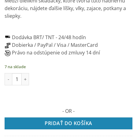
Medzi dielikmi skladačky, ktoré tvoria túto nádhernú
dekoráciu, nájdete ďalšie líšky, vlky, zajace, potkany a
sliepky.
Dodávka BRT/ TNT -
24/48 hodín
Dobierka / PayPal / Visa / MasterCard
Právo na odstúpenie od zmluvy 14 dní
7 na sklade
množstvo Drevené puzzle VULPA 2D , 141 dielikov
- OR -
PRIDAŤ DO KOŠÍKA