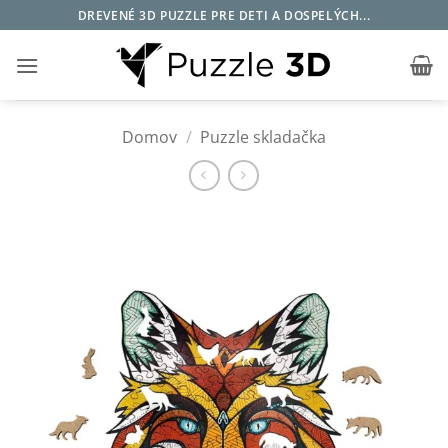
Skip
DREVENÉ 3D PUZZLE PRE DETI A DOSPELÝCH...
to
content
Domov
/
Puzzle skladačka