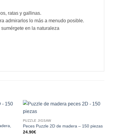
s, ratas y gallinas.
ara admirarlos lo más a menudo posible.
y sumérgete en la naturaleza
PUZZLE JIGSAW
PUZZLE JIGS
dera,
Lince Eurasi
Peces Puzzle 2D de madera – 150 piezas
139 piezas
24.90
€