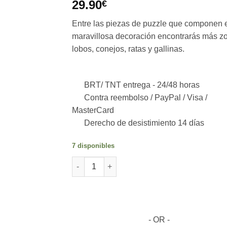
29.90
€
Entre las piezas de puzzle que componen 
maravillosa decoración encontrarás más zo
lobos, conejos, ratas y gallinas.
BRT/ TNT entrega -
24/48 horas
Contra reembolso / PayPal / Visa /
MasterCard
Derecho de desistimiento 14 días
7 disponibles
VULPA Puzzle 2D de madera, 141 piezas cant
- OR -