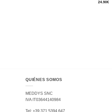
24.90
€
QUIÉNES SOMOS
MEDDYS SNC
IVA IT03644140984
Tel: +39 371 5394 647