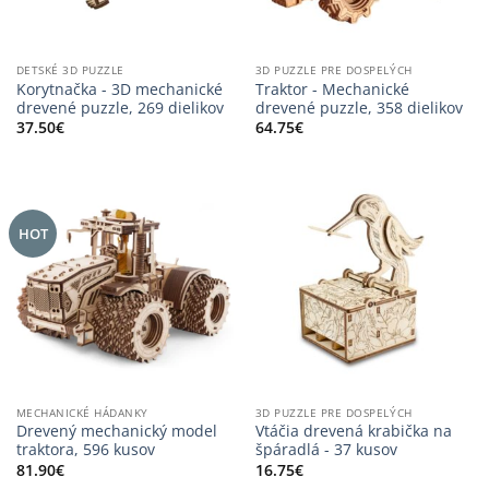
DETSKÉ 3D PUZZLE
3D PUZZLE PRE DOSPELÝCH
Korytnačka - 3D mechanické
Traktor - Mechanické
drevené puzzle, 269 dielikov
drevené puzzle, 358 dielikov
37.50
€
64.75
€
HOT
MECHANICKÉ HÁDANKY
3D PUZZLE PRE DOSPELÝCH
Drevený mechanický model
Vtáčia drevená krabička na
traktora, 596 kusov
špáradlá - 37 kusov
81.90
€
16.75
€