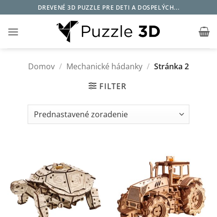
Skip
DREVENÉ 3D PUZZLE PRE DETI A DOSPELÝCH...
to
content
Domov
/
Mechanické hádanky
/
Stránka 2
FILTER