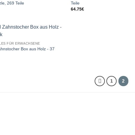
le, 269 Teile
Teile
64.75
€
LES FÜR ERWACHSENE
ahnstocher Box aus Holz - 37
1
2