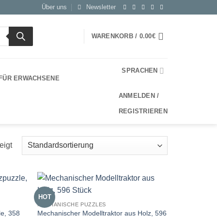
Über uns
Newsletter
WARENKORB /
0.00
€
SPRACHEN
 FÜR ERWACHSENE
ANMELDEN /
REGISTRIEREN
eigt
HOT
MECHANISCHE PUZZLES
le, 358
Mechanischer Modelltraktor aus Holz, 596