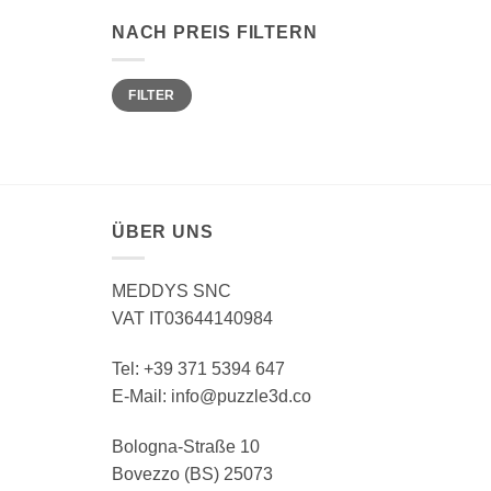
NACH PREIS FILTERN
Min.
Max.
FILTER
Preis
Preis
ÜBER UNS
MEDDYS SNC
VAT IT03644140984
Tel: +39 371 5394 647
E-Mail: info@puzzle3d.co
Bologna-Straße 10
Bovezzo (BS) 25073