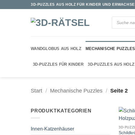
Zum
3D-PUZZLES AUS HOLZ FÜR KINDER UND ERWACHSEN
Inhalt
springen
Products
search
WANDGLOBUS AUS HOLZ
MECHANISCHE PUZZLE
3D-PUZZLES FÜR KINDER
3D-PUZZLES AUS HOLZ
Start
/
Mechanische Puzzles
/
Seite 2
PRODUKTKATEGORIEN
3D-PUZZ
Innen-Katzenhäuser
Schildk