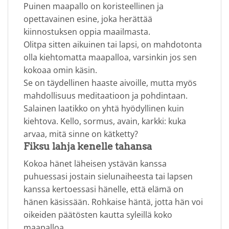
Puinen maapallo on koristeellinen ja
opettavainen esine, joka herättää
kiinnostuksen oppia maailmasta.
Olitpa sitten aikuinen tai lapsi, on mahdotonta
olla kiehtomatta maapalloa, varsinkin jos sen
kokoaa omin käsin.
Se on täydellinen haaste aivoille, mutta myös
mahdollisuus meditaatioon ja pohdintaan.
Salainen laatikko on yhtä hyödyllinen kuin
kiehtova. Kello, sormus, avain, karkki: kuka
arvaa, mitä sinne on kätketty?
Fiksu lahja kenelle tahansa
Kokoa hänet läheisen ystävän kanssa
puhuessasi jostain sielunaiheesta tai lapsen
kanssa kertoessasi hänelle, että elämä on
hänen käsissään. Rohkaise häntä, jotta hän voi
oikeiden päätösten kautta syleillä koko
maapalloa.