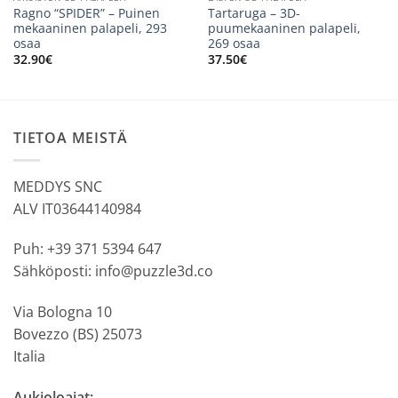
Ragno “SPIDER” – Puinen
Tartaruga – 3D-
mekaaninen palapeli, 293
puumekaaninen palapeli,
osaa
269 osaa
32.90
€
37.50
€
TIETOA MEISTÄ
MEDDYS SNC
ALV IT03644140984
Puh: +39 371 5394 647
Sähköposti: info@puzzle3d.co
Via Bologna 10
Bovezzo (BS) 25073
Italia
Aukioloajat: