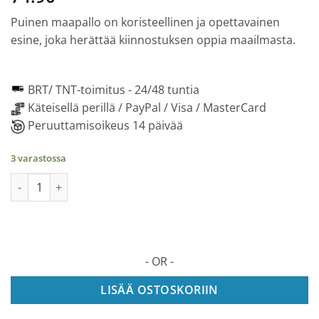
Puinen maapallo on koristeellinen ja opettavainen
esine, joka herättää kiinnostuksen oppia maailmasta.
BRT/ TNT-toimitus -
24/48 tuntia
Käteisellä perillä / PayPal / Visa / MasterCard
Peruuttamisoikeus 14 päivää
3 varastossa
GLOBO 3D-puu mekaaninen palapeli, 393 osaa määrä
- OR -
LISÄÄ OSTOSKORIIN