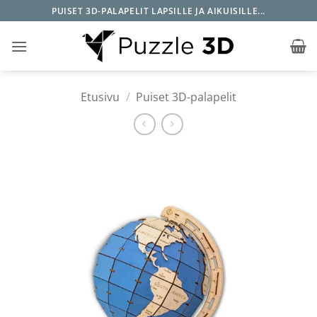
Skip
PUISET 3D-PALAPELIT LAPSILLE JA AIKUISILLE...
to
content
Etusivu
/
Puiset 3D-palapelit