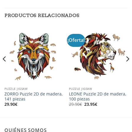
PRODUCTOS RELACIONADOS
¡Oferta!
PUZZLE JIGSAW
PUZZLE JIGSAW
ZORRO Puzzle 2D de madera,
LEONE Puzzle 2D de madera,
141 piezas
100 piezas
El
El
29.90
€
29.90
€
23.95
€
precio
precio
original
actual
era:
es:
29.90€.
23.95€.
QUIÉNES SOMOS