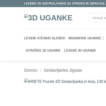
Skoči
LESENE 3D SESTAVLJANKE ZA OTROKE IN ODRASLE..
na
vsebino
Products
search
LESENI STENSKI GLOBUS
MEHANSKE UGANKE
OTROŠKE 3D UGANKE
LESENE 3D UGANKE
Domov
/
Sestavljanka Jigsaw