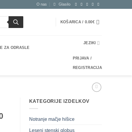
O nas
Glasilo
KOŠARICA /
0.00
€
JEZIKI
E ZA ODRASLE
PRIJAVA /
REGISTRACIJA
KATEGORIJE IZDELKOV
0
Notranje mačje hišice
Leseni stenski globus