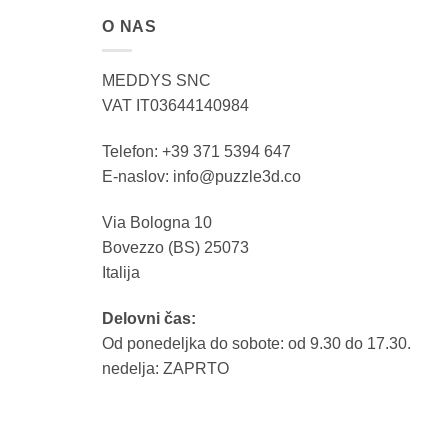
O NAS
MEDDYS SNC
VAT IT03644140984
Telefon: +39 371 5394 647
E-naslov: info@puzzle3d.co
Via Bologna 10
Bovezzo (BS) 25073
Italija
Delovni čas:
Od ponedeljka do sobote: od 9.30 do 17.30.
nedelja: ZAPRTO