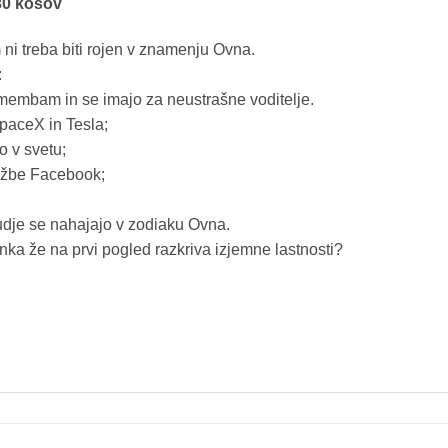
30 kosov
 ni treba biti rojen v znamenju Ovna.
:
remembam in se imajo za neustrašne voditelje.
SpaceX in Tesla;
jo v svetu;
ružbe Facebook;
judje se nahajajo v zodiaku Ovna.
nka že na prvi pogled razkriva izjemne lastnosti?