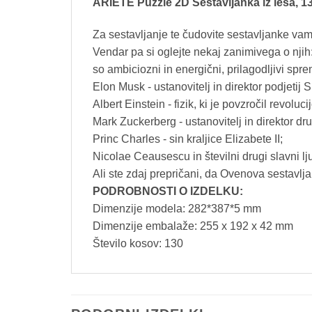
ARIETE Puzzle 2D Sestavljanka iz lesa, 1
Za sestavljanje te čudovite sestavljanke vam
Vendar pa si oglejte nekaj zanimivega o njih
so ambiciozni in energični, prilagodljivi sp
Elon Musk - ustanovitelj in direktor podjetij 
Albert Einstein - fizik, ki je povzročil revoluci
Mark Zuckerberg - ustanovitelj in direktor d
Princ Charles - sin kraljice Elizabete II;
Nicolae Ceausescu in številni drugi slavni l
Ali ste zdaj prepričani, da Ovenova sestavlja
PODROBNOSTI O IZDELKU:
Dimenzije modela: 282*387*5 mm
Dimenzije embalaže: 255 x 192 x 42 mm
Število kosov: 130