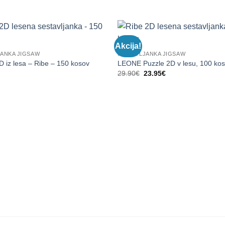
Akcija!
JANKA JIGSAW
SESTAVLJANKA JIGSAW
D iz lesa – Ribe – 150 kosov
LEONE Puzzle 2D v lesu, 100 ko
Izvirna
Trenutna
29.90
€
23.95
€
cena
cena
je
je:
bila:
23.95€.
29.90€.