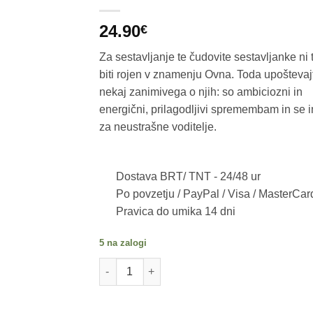
24.90
€
Za sestavljanje te čudovite sestavljanke ni 
biti rojen v znamenju Ovna. Toda upoštevaj
nekaj zanimivega o njih: so ambiciozni in
energični, prilagodljivi spremembam in se 
za neustrašne voditelje.
Dostava BRT/ TNT -
24/48 ur
Po povzetju / PayPal / Visa / MasterCar
Pravica do umika 14 dni
5 na zalogi
ARIETE Puzzle 2D Sestavljanka iz lesa, 130 k