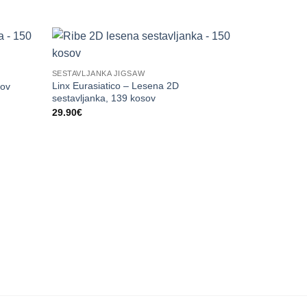
SESTAVLJANKA JIGSAW
Linx Eurasiatico – Lesena 2D
sov
sestavljanka, 139 kosov
29.90
€
SESTAVLJANK
GUFO Puzzle
24.90
€