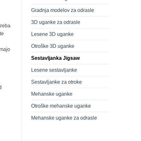
Gradnja modelov za odrasle
3D uganke za odrasle
treba
te
Lesene 3D uganke
Otroške 3D uganke
imajo
Sestavljanka Jigsaw
Lesene sestavljanke
Sestavljanke za otroke
d
Mehanske uganke
Otroške mehanske uganke
Mehanske uganke za odrasle
osov količina