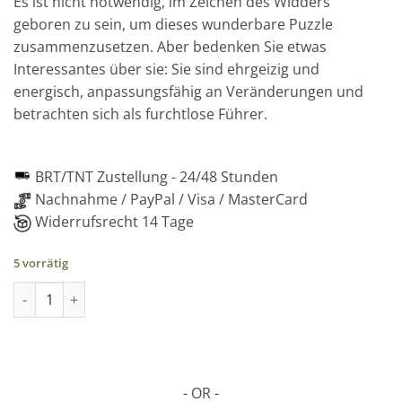
Es ist nicht notwendig, im Zeichen des Widders
geboren zu sein, um dieses wunderbare Puzzle
zusammenzusetzen. Aber bedenken Sie etwas
Interessantes über sie: Sie sind ehrgeizig und
energisch, anpassungsfähig an Veränderungen und
betrachten sich als furchtlose Führer.
BRT/TNT Zustellung -
24/48 Stunden
Nachnahme / PayPal / Visa / MasterCard
Widerrufsrecht 14 Tage
5 vorrätig
ARIETE 2D-Holzpuzzle, 130 Teile Menge
- OR -