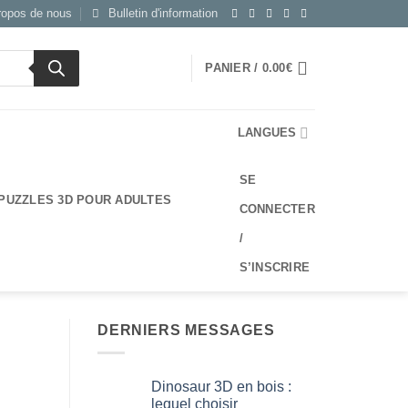
ropos de nous
Bulletin d'information
PANIER /
0.00
€
LANGUES
SE
PUZZLES 3D POUR ADULTES
CONNECTER
/
S’INSCRIRE
DERNIERS MESSAGES
Dinosaur 3D en bois :
lequel choisir