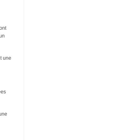
ont
'un
it une
ées
'une