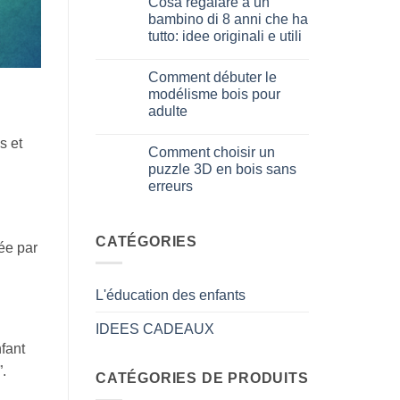
Cosa regalare a un
3D
sur
meccanico
Quale
bambino di 8 anni che ha
puzzle
tutto: idee originali e utili
3D
per
Aucun
iniziare
commentaire
davvero
Comment débuter le
sur
Cosa
modélisme bois pour
regalare
adulte
a
un
Aucun
bambino
commentaire
s et
di
Comment choisir un
sur
8
Come
puzzle 3D en bois sans
anni
iniziare
che
erreurs
modellismo
ha
legno
tutto:
Aucun
adulto
idee
commentaire
sur
originali
Come
CATÉGORIES
e
ée par
scegliere
utili
puzzle
3D
legno
L'éducation des enfants
senza
errori
IDEES CADEAUX
fant
.
CATÉGORIES DE PRODUITS