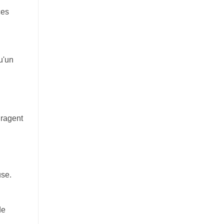
ces
u'un
uragent
use.
de