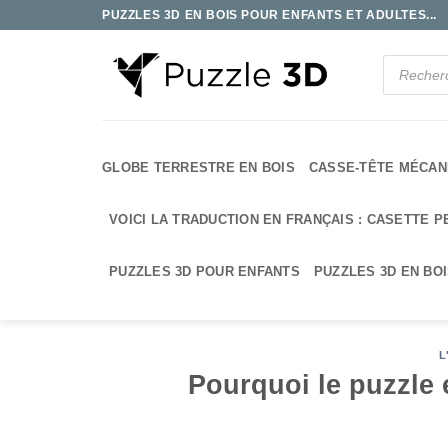
Passer
PUZZLES 3D EN BOIS POUR ENFANTS ET ADULTES...
au
contenu
Recherche
de
produits
GLOBE TERRESTRE EN BOIS
CASSE-TÊTE MÉCAN
VOICI LA TRADUCTION EN FRANÇAIS : CASETTE P
PUZZLES 3D POUR ENFANTS
PUZZLES 3D EN BO
L
Pourquoi le puzzle 