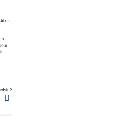
if est
ion
 pour
r.
oisir ?