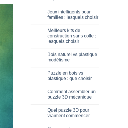
Aucun
commentaire
Jeux intelligents pour
sur
Dinosauro
familles : lesquels choisir
3D
in
Aucun
legno:
commentaire
Meilleurs kits de
quale
sur
scegliere
Giochi
construction sans colle :
intelligenti
lesquels choisir
per
famiglie:
Aucun
quali
commentaire
scegliere
Bois naturel vs plastique
sur
Migliori
modélisme
kit
costruzione
Aucun
senza
commentaire
Puzzle en bois vs
colla:
sur
quali
Legno
plastique : que choisir
scegliere
naturale
vs
Aucun
plastica
commentaire
Comment assembler un
modellismo
sur
Puzzle
puzzle 3D mécanique
legno
vs
Aucun
plastica:
commentaire
Quel puzzle 3D pour
cosa
sur
scegliere
Come
vraiment commencer
assemblare
un
Aucun
puzzle
commentaire