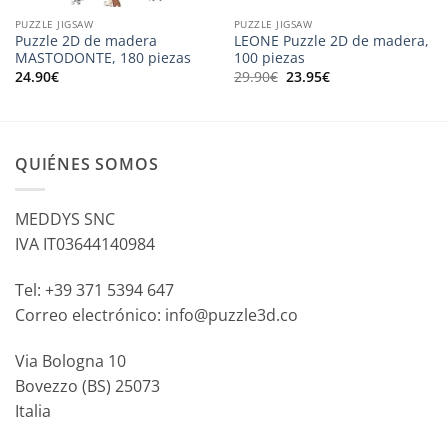
PUZZLE JIGSAW
PUZZLE JIGSAW
Puzzle 2D de madera
LEONE Puzzle 2D de madera,
MASTODONTE, 180 piezas
100 piezas
El
El
24.90
€
29.90
€
23.95
€
precio
precio
original
actual
era:
es:
29.90€.
23.95€.
QUIÉNES SOMOS
MEDDYS SNC
IVA IT03644140984
Tel: +39 371 5394 647
Correo electrónico: info@puzzle3d.co
Via Bologna 10
Bovezzo (BS) 25073
Italia