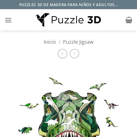
Saltar
PUZZLES 3D DE MADERA PARA NIÑOS Y ADULTOS...
al
contenido
Inicio
/
Puzzle Jigsaw