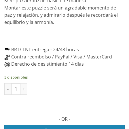
KOI - puzzle/puzzle clásico de madera
Montar este puzzle será un agradable momento de
paz y relajación, y admirarlo después le recordará el
equilibrio y la armonía.
BRT/ TNT entrega -
24/48 horas
Contra reembolso / PayPal / Visa / MasterCard
Derecho de desistimiento 14 días
5 disponibles
Puzzle de madera peces 2D - 150 piezas cantidad
- OR -