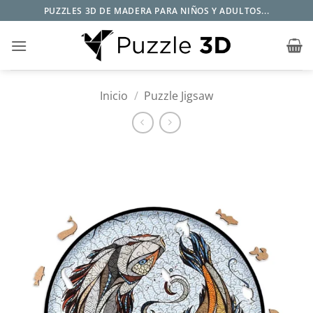
Saltar
PUZZLES 3D DE MADERA PARA NIÑOS Y ADULTOS...
al
contenido
Inicio
/
Puzzle Jigsaw