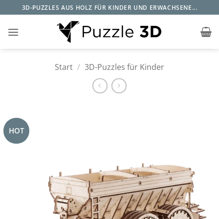
Zum
3D-PUZZLES AUS HOLZ FÜR KINDER UND ERWACHSENE...
Inhalt
springen
Start
/
3D-Puzzles für Kinder
HOT