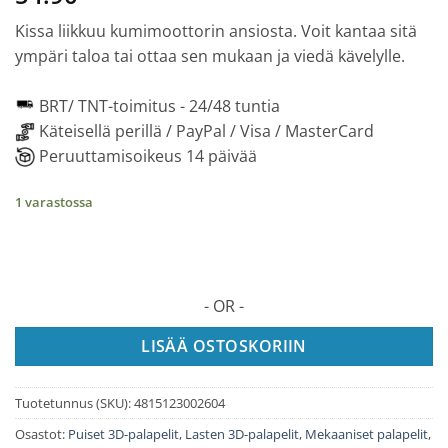
Kissa liikkuu kumimoottorin ansiosta. Voit kantaa sitä
ympäri taloa tai ottaa sen mukaan ja viedä kävelylle.
BRT/ TNT-toimitus -
24/48 tuntia
Käteisellä perillä / PayPal / Visa / MasterCard
Peruuttamisoikeus 14 päivää
1 varastossa
- OR -
LISÄÄ OSTOSKORIIN
Tuotetunnus (SKU):
4815123002604
Osastot:
Puiset 3D-palapelit
,
Lasten 3D-palapelit
,
Mekaaniset palapelit
,