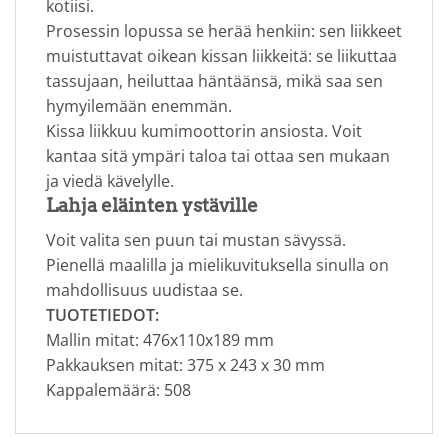
kotiisi.
Prosessin lopussa se herää henkiin: sen liikkeet
muistuttavat oikean kissan liikkeitä: se liikuttaa
tassujaan, heiluttaa häntäänsä, mikä saa sen
hymyilemään enemmän.
Kissa liikkuu kumimoottorin ansiosta. Voit
kantaa sitä ympäri taloa tai ottaa sen mukaan
ja viedä kävelylle.
Lahja eläinten ystäville
Voit valita sen puun tai mustan sävyssä.
Pienellä maalilla ja mielikuvituksella sinulla on
mahdollisuus uudistaa se.
TUOTETIEDOT:
Mallin mitat: 476х110х189 mm
Pakkauksen mitat: 375 x 243 x 30 mm
Kappalemäärä: 508