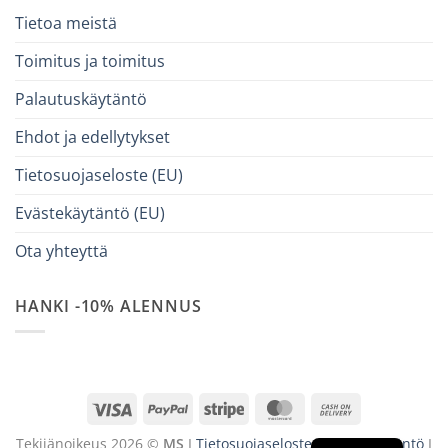
Tietoa meistä
Toimitus ja toimitus
Palautuskäytäntö
Ehdot ja edellytykset
Tietosuojaseloste (EU)
Evästekäytäntö (EU)
Ota yhteyttä
HANKI -10% ALENNUS
Visa
PayPal
Stripe
MasterCard
Cash
On
Tekijänoikeus 2026 ©
MS
I
Tietosuojaseloste
I
Evästekäytäntö
I