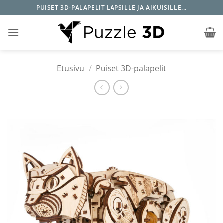
Skip
PUISET 3D-PALAPELIT LAPSILLE JA AIKUISILLE...
to
content
Etusivu
/
Puiset 3D-palapelit