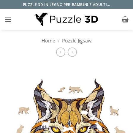
Salta
PUZZLE 3D IN LEGNO PER BAMBINI E ADULTI...
ai
contenuti
Home
/
Puzzle Jigsaw