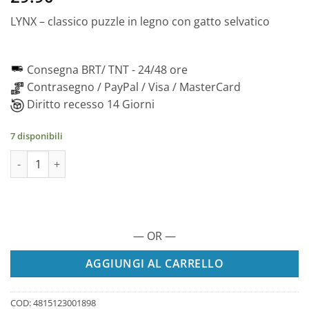
LYNX – classico puzzle in legno con gatto selvatico
Consegna BRT/ TNT -
24/48 ore
Contrasegno / PayPal / Visa / MasterCard
Diritto recesso 14 Giorni
7 disponibili
Linx Eurasiatico - Puzzle 2D in legno, 139 pezzi quantità
— OR —
AGGIUNGI AL CARRELLO
COD:
4815123001898