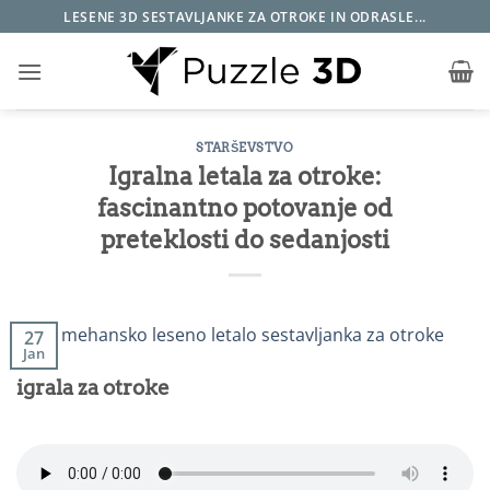
Skoči
LESENE 3D SESTAVLJANKE ZA OTROKE IN ODRASLE...
na
vsebino
STARŠEVSTVO
Igralna letala za otroke:
fascinantno potovanje od
preteklosti do sedanjosti
27
Jan
igrala za otroke