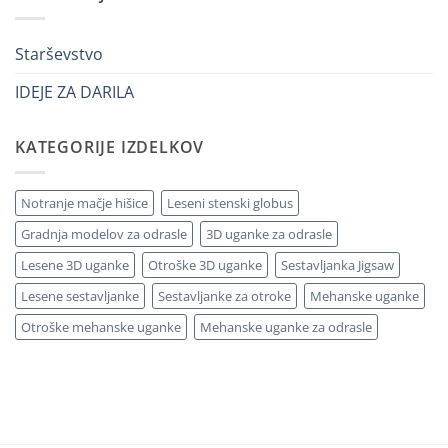
idee
3D
originali
legno
e
senza
utili
errori
Starševstvo
IDEJE ZA DARILA
KATEGORIJE IZDELKOV
Notranje mačje hišice
Leseni stenski globus
Gradnja modelov za odrasle
3D uganke za odrasle
Lesene 3D uganke
Otroške 3D uganke
Sestavljanka Jigsaw
Lesene sestavljanke
Sestavljanke za otroke
Mehanske uganke
Otroške mehanske uganke
Mehanske uganke za odrasle