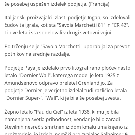
še posebej uspešen izdelek podjetja. (Francija).
Italijanski proizvajalci, zlasti podjetje Ingap, so izdelovali
čudovita igrala, kot sta "Savoia Marchetti 81" in "CR 42".
Ti dve letali sta sodelovali v drugi svetovni vojni.
Po trčenju se je "Savoia Marchetti" uporabljal za prevoz
potnikov na srednje razdalje.
Podjetje Paya je izdelalo prvo litografirano pločevinasto
letalo "Dornier Wall", katerega model je leta 1925 z
Amundsenovo odpravo preletel Grenlandijo. Za
podjetje Dornier je verjetno izdelal tudi različico letala
"Dornier Super-". "Wall", ki je bila še posebej zvesta.
Žepno letalo "Pau du Ciel" iz leta 1938, ki mu je bila
namenjena svetla prihodnost, vendar je bilo zaradi
številnih nesreč s smrtnim izidom kmalu umaknjeno iz
proizvodnje, je izdelal nemški proizvajalec Salheimer &