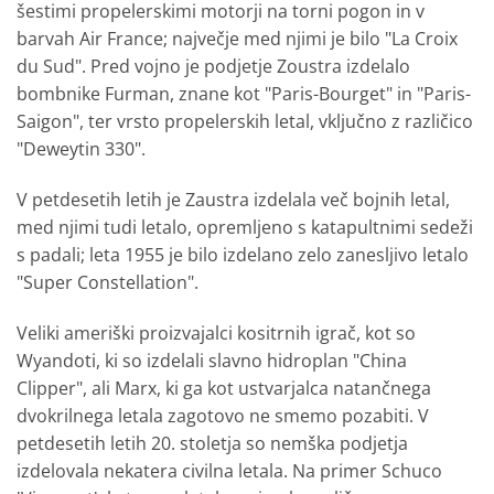
šestimi propelerskimi motorji na torni pogon in v
barvah Air France; največje med njimi je bilo "La Croix
du Sud". Pred vojno je podjetje Zoustra izdelalo
bombnike Furman, znane kot "Paris-Bourget" in "Paris-
Saigon", ter vrsto propelerskih letal, vključno z različico
"Deweytin 330".
V petdesetih letih je Zaustra izdelala več bojnih letal,
med njimi tudi letalo, opremljeno s katapultnimi sedeži
s padali; leta 1955 je bilo izdelano zelo zanesljivo letalo
"Super Constellation".
Veliki ameriški proizvajalci kositrnih igrač, kot so
Wyandoti, ki so izdelali slavno hidroplan "China
Clipper", ali Marx, ki ga kot ustvarjalca natančnega
dvokrilnega letala zagotovo ne smemo pozabiti. V
petdesetih letih 20. stoletja so nemška podjetja
izdelovala nekatera civilna letala. Na primer Schuco