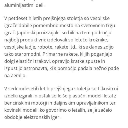
aluminijastimi deli.
V petdesetih letih prejšnjega stoletja so vesoljske
igrače dobile pomembno mesto na svetovnem trgu
igrač. Japonski proizvajalci so bili na tem področju
najbolj produktivni: izdelovali so leteče krožnike,
vesoljske ladje, robote, rakete itd., ki se danes zdijo
tako staromodni. Primarne rakete, ki jih poganjajo
dolgi elastični trakovi, opravijo kratke spuste in
izpustijo astronavta, ki s pomočjo padala nežno pade
na Zemljo.
V sedemdesetih letih prejšnjega stoletja so ti kositrni
izdelki izginili in ostali so le še plastični modeli letal z
bencinskimi motorji in daljinskim upravljalnikom ter
kovinski modeli: ko govorimo o letalih, se je začelo
obdobje elektronskih iger.