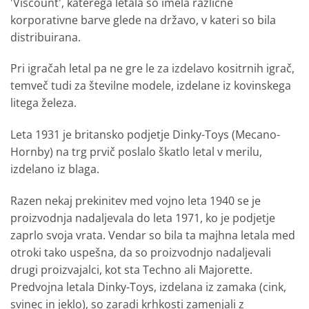
'Viscount', katerega letala so imela različne
korporativne barve glede na državo, v kateri so bila
distribuirana.
Pri igračah letal pa ne gre le za izdelavo kositrnih igrač,
temveč tudi za številne modele, izdelane iz kovinskega
litega železa.
Leta 1931 je britansko podjetje Dinky-Toys (Mecano-
Hornby) na trg prvič poslalo škatlo letal v merilu,
izdelano iz blaga.
Razen nekaj prekinitev med vojno leta 1940 se je
proizvodnja nadaljevala do leta 1971, ko je podjetje
zaprlo svoja vrata. Vendar so bila ta majhna letala med
otroki tako uspešna, da so proizvodnjo nadaljevali
drugi proizvajalci, kot sta Techno ali Majorette.
Predvojna letala Dinky-Toys, izdelana iz zamaka (cink,
svinec in jeklo), so zaradi krhkosti zamenjali z