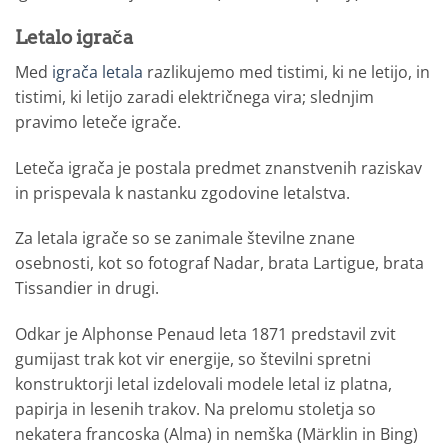
Letalo igrača
Med
igrača letala
razlikujemo med tistimi, ki ne letijo, in
tistimi, ki letijo zaradi električnega vira; slednjim
pravimo leteče igrače.
Leteča igrača je postala predmet znanstvenih raziskav
in prispevala k nastanku zgodovine letalstva.
Za letala igrače so se zanimale številne znane
osebnosti, kot so fotograf Nadar, brata Lartigue, brata
Tissandier in drugi.
Odkar je Alphonse Penaud leta 1871 predstavil zvit
gumijast trak kot vir energije, so številni spretni
konstruktorji letal izdelovali modele letal iz platna,
papirja in lesenih trakov. Na prelomu stoletja so
nekatera francoska (Alma) in nemška (Märklin in Bing)