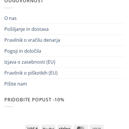
ODGOVORNOST
O nas
Pošiljanje in dostava
Pravilnik o vračilu denarja
Pogoji in določila
Izjava o zasebnosti (EU)
Pravilnik o piškotkih (EU)
Pišite nam
PRIDOBITE POPUST -10%
Visa
PayPal
Stripe
MasterCard
Cash