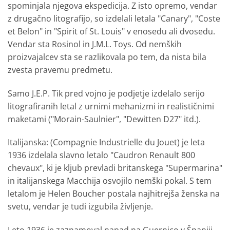
spominjala njegova ekspedicija. Z isto opremo, vendar
z drugačno litografijo, so izdelali letala "Canary", "Coste
et Belon" in "Spirit of St. Louis" v enosedu ali dvosedu.
Vendar sta Rosinol in J.M.L. Toys. Od nemških
proizvajalcev sta se razlikovala po tem, da nista bila
zvesta pravemu predmetu.
Samo J.E.P. Tik pred vojno je podjetje izdelalo serijo
litografiranih letal z urnimi mehanizmi in realističnimi
maketami ("Morain-Saulnier", "Dewitten D27" itd.).
Italijanska: (Compagnie Industrielle du Jouet) je leta
1936 izdelala slavno letalo "Caudron Renault 800
chevaux", ki je kljub prevladi britanskega "Supermarina"
in italijanskega Macchija osvojilo nemški pokal. S tem
letalom je Helen Boucher postala najhitrejša ženska na
svetu, vendar je tudi izgubila življenje.