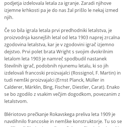
podjetja izdelovala letala za igranje. Zaradi njihove
izjemne krhkosti pa je do nas žal prišlo le nekaj izmed
njih.
Če so bila igrala letala prvi predhodniki letalstva, je
proizvodnja kasnejših letal od leta 1903 naprej zrcalna
zgodovina letalstva, kar je v zgodovini igrač izjemno
dejstvo. Prvi polet brata Wright s svojim dvokrilnim
letalom leta 1903 je namreč spodbudil nastanek
številnih igrač, podobnih njunemu letalu, ki so jih
izdelovali francoski proizvajalci (Rossignol, F. Martin) in
tudi nemški proizvajalci (Ernst Planck, Müller in
Calderer, Märklin, Bing, Fischer, Diestler, Carat). Enako
se bo zgodilo z vsakim večjim dogodkom, povezanim z
letalstvom.
Blériotovo prečkanje Rokavskega preliva leta 1909 je
navdihnilo francoske in nemške konstruktorje. Tu so se