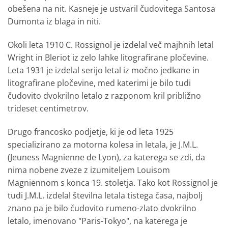
obešena na nit. Kasneje je ustvaril čudovitega Santosa
Dumonta iz blaga in niti.
Okoli leta 1910 C. Rossignol je izdelal več majhnih letal
Wright in Bleriot iz zelo lahke litografirane pločevine.
Leta 1931 je izdelal serijo letal iz močno jedkane in
litografirane pločevine, med katerimi je bilo tudi
čudovito dvokrilno letalo z razponom kril približno
trideset centimetrov.
Drugo francosko podjetje, ki je od leta 1925
specializirano za motorna kolesa in letala, je J.M.L.
(Jeuness Magnienne de Lyon), za katerega se zdi, da
nima nobene zveze z izumiteljem Louisom
Magniennom s konca 19. stoletja. Tako kot Rossignol je
tudi J.M.L. izdelal številna letala tistega časa, najbolj
znano pa je bilo čudovito rumeno-zlato dvokrilno
letalo, imenovano "Paris-Tokyo", na katerega je