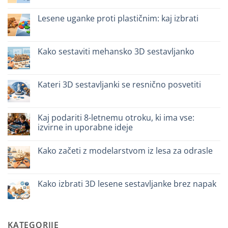
komentarjev
costruzione
na
senza
Legno
Lesene uganke proti plastičnim: kaj izbrati
colla:
naturale
quali
vs
Ni
scegliere
plastica
komentarjev
modellismo
na
Puzzle
Kako sestaviti mehansko 3D sestavljanko
legno
vs
Ni
plastica:
komentarjev
cosa
na
scegliere
Come
Kateri 3D sestavljanki se resnično posvetiti
assemblare
un
Ni
puzzle
komentarjev
3D
na
meccanico
Quale
Kaj podariti 8-letnemu otroku, ki ima vse:
puzzle
izvirne in uporabne ideje
3D
per
Ni
iniziare
komentarjev
davvero
Kako začeti z modelarstvom iz lesa za odrasle
na
Cosa
Ni
regalare
komentarjev
a
na
un
Come
Kako izbrati 3D lesene sestavljanke brez napak
bambino
iniziare
di
modellismo
Ni
8
legno
komentarjev
anni
adulto
na
che
Come
ha
scegliere
KATEGORIJE
tutto:
puzzle