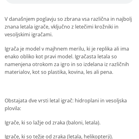
V današnjem poglavju so zbrana vsa različna in najbolj
znana letala igrače, vključno z letečimi krožniki in
vesoljskimi igračami.
Igrača je model v majhnem merilu, ki je replika ali ima
enako obliko kot pravi model. Igračasta letala so
namenjena otrokom za igro in so izdelana iz različnih
materialov, kot so plastika, kovina, les ali pena.
Obstajata dve vrsti letal igrač: hidroplani in vesoljska
plovila:
Igrače, ki so lažje od zraka (baloni, letala).
Igrače, ki so težje od zraka (letala, helikopterji).