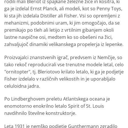
rodili mali Bleriot iz spajkane železne žice in kositra, ki
ga je izdelal Ernst Planck, ali modeli, kot so Penny Toys,
ki sta jih izdelala Distiller ali Fisher. Vsi so opremljeni z
mehanizmi, podobnimi uram, ki jim omogočajo, da se
premikajo po tleh ali letijo z vrtilnim gibanjem okoli
lastne navpične osi, medtem ko so obešeni na žici,
zahvaljujoč dinamiki velikanskega propelerja iz lepenke.
Proizvajalci znanstvenih igrač, predvsem iz Nemčije, so
tako rekoč reproducirali vse trenutne modele letal, celo
"ornitopter", tj. Bleriotovo krilato letalo, ki ga je podjetje
Fisher izdelalo v različnih velikostih in je uporabljalo
celuloidna jadra.
Po Lindberghovem preletu Atlantskega oceana je
enomotorno enokrilno letalo Spirit of St. Louis
navdihnilo številne konstruktorje.
Leta 1931 je nemško podjetje Gunthermann zgradilo