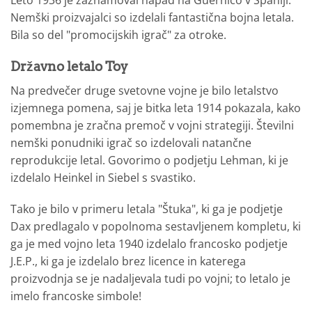
Leto 1936 je zaznamoval napad na Guernico v Španiji.
Nemški proizvajalci so izdelali fantastična bojna letala.
Bila so del "promocijskih igrač" za otroke.
Državno letalo Toy
Na predvečer druge svetovne vojne je bilo letalstvo
izjemnega pomena, saj je bitka leta 1914 pokazala, kako
pomembna je zračna premoč v vojni strategiji. Številni
nemški ponudniki igrač so izdelovali natančne
reprodukcije letal. Govorimo o podjetju Lehman, ki je
izdelalo Heinkel in Siebel s svastiko.
Tako je bilo v primeru letala "Štuka", ki ga je podjetje
Dax predlagalo v popolnoma sestavljenem kompletu, ki
ga je med vojno leta 1940 izdelalo francosko podjetje
J.E.P., ki ga je izdelalo brez licence in katerega
proizvodnja se je nadaljevala tudi po vojni; to letalo je
imelo francoske simbole!