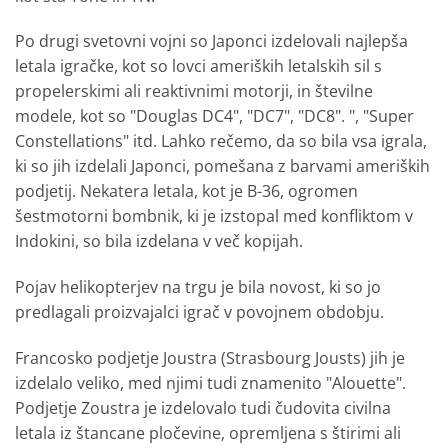
Po drugi svetovni vojni so Japonci izdelovali najlepša
letala igračke, kot so lovci ameriških letalskih sil s
propelerskimi ali reaktivnimi motorji, in številne
modele, kot so "Douglas DC4", "DC7", "DC8". ", "Super
Constellations" itd. Lahko rečemo, da so bila vsa igrala,
ki so jih izdelali Japonci, pomešana z barvami ameriških
podjetij. Nekatera letala, kot je B-36, ogromen
šestmotorni bombnik, ki je izstopal med konfliktom v
Indokini, so bila izdelana v več kopijah.
Pojav helikopterjev na trgu je bila novost, ki so jo
predlagali proizvajalci igrač v povojnem obdobju.
Francosko podjetje Joustra (Strasbourg Jousts) jih je
izdelalo veliko, med njimi tudi znamenito "Alouette".
Podjetje Zoustra je izdelovalo tudi čudovita civilna
letala iz štancane pločevine, opremljena s štirimi ali