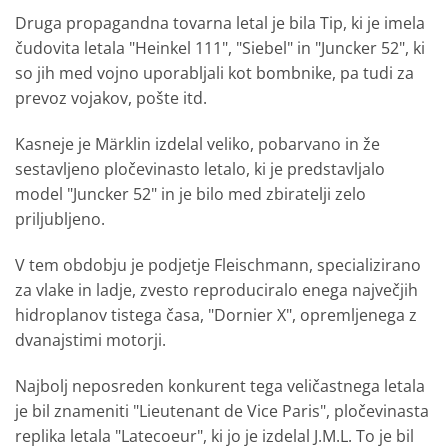
Druga propagandna tovarna letal je bila Tip, ki je imela
čudovita letala "Heinkel 111", "Siebel" in "Juncker 52", ki
so jih med vojno uporabljali kot bombnike, pa tudi za
prevoz vojakov, pošte itd.
Kasneje je Märklin izdelal veliko, pobarvano in že
sestavljeno pločevinasto letalo, ki je predstavljalo
model "Juncker 52" in je bilo med zbiratelji zelo
priljubljeno.
V tem obdobju je podjetje Fleischmann, specializirano
za vlake in ladje, zvesto reproduciralo enega največjih
hidroplanov tistega časa, "Dornier X", opremljenega z
dvanajstimi motorji.
Najbolj neposreden konkurent tega veličastnega letala
je bil znameniti "Lieutenant de Vice Paris", pločevinasta
replika letala "Latecoeur", ki jo je izdelal J.M.L. To je bil