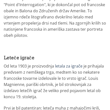
"Point d'Interrogation", ki je dokončal pot od francoske
obale in Balona do Združenih držav Amerike. To
izjemno rdeče litografirano dvokrilno letalo med
vrtenjem propelerja drsi nad tlemi. Na zgornjih krilih so
natisnjene francoska in ameriška zastava ter portreta
obeh pilotov.
Leteče igrače
Od leta 1903 je proizvodnja
letala za igrače
je prihajala
predvsem z nemškega trga, medtem ko so nekatere
francoske tovarne izdelovale le to vrsto igrač. Louis
Magnienne, pariški obrtnik, je bil strokovnjak za
izdelavo letečih igrač že veliko pred pojavom letal ob
koncu 19. stoletja.
Prvi je bil patentiran: leteča muha z mahajočimi krili,