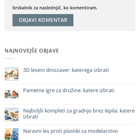
brskalnik za naslednjič, ko komentiram.
NAJNOVEJŠE OBJAVE
3D leseni dinozaver: katerega izbrati
Ni
komentarjev
na
Dinosauro
Pametne igre za družine: katere izbrati
3D
in
Ni
legno:
komentarjev
quale
na
scegliere
Giochi
Najboljši kompleti za gradnjo brez lepila: katere
intelligenti
izbrati
per
famiglie:
Ni
quali
komentarjev
scegliere
Naravni les proti plastiki za modelarstvo
na
Migliori
Ni
kit