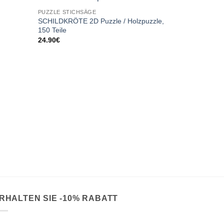
PUZZLE STICHSÄGE
SCHILDKRÖTE 2D Puzzle / Holzpuzzle,
150 Teile
24.90
€
PUZZLE STIC
2D Holz-Fled
24.90
€
RHALTEN SIE -10% RABATT