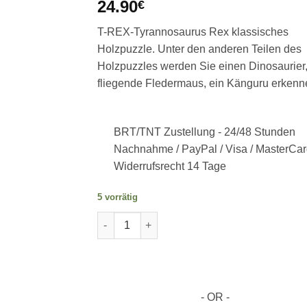
24.90
€
T-REX-Tyrannosaurus Rex klassisches
Holzpuzzle. Unter den anderen Teilen des
Holzpuzzles werden Sie einen Dinosaurier,
fliegende Fledermaus, ein Känguru erkenn
BRT/TNT Zustellung -
24/48 Stunden
Nachnahme / PayPal / Visa / MasterCar
Widerrufsrecht 14 Tage
5 vorrätig
Dinosaurier 2D-Puzzle aus Holz. 129 Teile M
- OR -