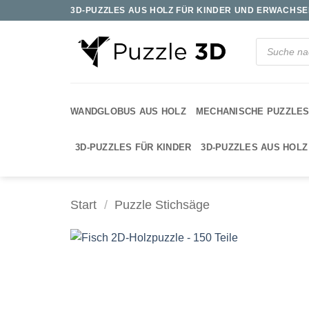
Zum
3D-PUZZLES AUS HOLZ FÜR KINDER UND ERWACHSEN
Inhalt
springen
Products
search
WANDGLOBUS AUS HOLZ
MECHANISCHE PUZZLE
3D-PUZZLES FÜR KINDER
3D-PUZZLES AUS HOLZ
Start
/
Puzzle Stichsäge