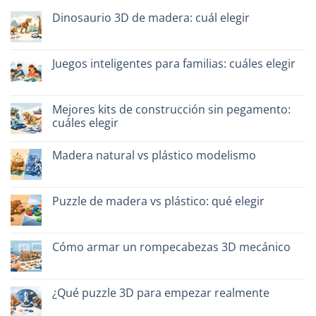
Dinosaurio 3D de madera: cuál elegir
No
hay
comentarios
en
Juegos inteligentes para familias: cuáles elegir
Dinosauro
3D
No
in
hay
legno:
comentarios
quale
en
Mejores kits de construcción sin pegamento:
scegliere
Giochi
cuáles elegir
intelligenti
per
No
famiglie:
hay
quali
Madera natural vs plástico modelismo
comentarios
scegliere
en
No
Migliori
hay
kit
comentarios
costruzione
en
Puzzle de madera vs plástico: qué elegir
senza
Legno
colla:
naturale
No
quali
vs
hay
scegliere
plastica
comentarios
modellismo
en
Cómo armar un rompecabezas 3D mecánico
Puzzle
legno
No
vs
hay
plastica:
comentarios
cosa
en
¿Qué puzzle 3D para empezar realmente
scegliere
Come
assemblare
No