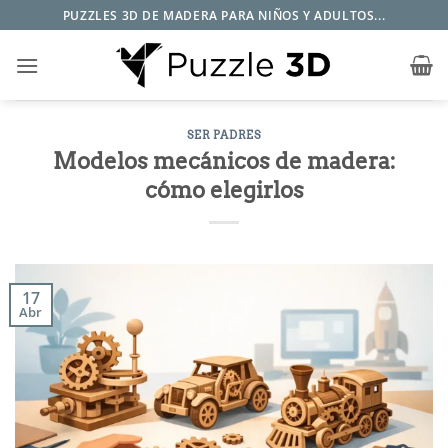
Saltar
PUZZLES 3D DE MADERA PARA NIÑOS Y ADULTOS...
al
contenido
SER PADRES
Modelos mecánicos de madera:
cómo elegirlos
17
Abr