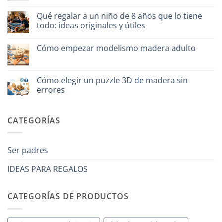
un
hay
puzzle
comentarios
3D
en
Qué regalar a un niño de 8 años que lo tiene
meccanico
Quale
todo: ideas originales y útiles
puzzle
3D
No
per
hay
iniziare
Cómo empezar modelismo madera adulto
comentarios
davvero
en
No
Cosa
hay
regalare
comentarios
a
en
Cómo elegir un puzzle 3D de madera sin
un
Come
bambino
errores
iniziare
di
modellismo
8
No
legno
anni
hay
adulto
che
comentarios
CATEGORÍAS
ha
en
tutto:
Come
idee
scegliere
originali
puzzle
e
3D
Ser padres
utili
legno
senza
errori
IDEAS PARA REGALOS
CATEGORÍAS DE PRODUCTOS