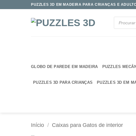
Skip
PUZZLES 3D EM MADEIRA PARA CRIANÇAS E ADULTOS
to
content
Products
search
GLOBO DE PAREDE EM MADEIRA
PUZZLES MECÂ
PUZZLES 3D PARA CRIANÇAS
PUZZLES 3D EM M
Início
/
Caixas para Gatos de interior