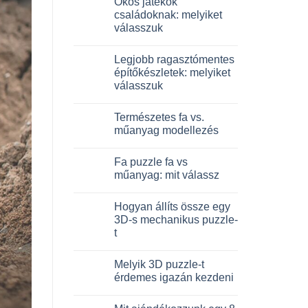
Okos játékok
a(z)
Dinosauro
családoknak: melyiket
3D
válasszuk
in
legno:
Nincs
quale
hozzászólás
scegliere
Legjobb ragasztómentes
a(z)
bejegyzéshez
Giochi
építőkészletek: melyiket
intelligenti
válasszuk
per
famiglie:
Nincs
quali
hozzászólás
scegliere
Természetes fa vs.
a(z)
bejegyzéshez
Migliori
műanyag modellezés
kit
costruzione
Nincs
senza
hozzászólás
Fa puzzle fa vs
colla:
a(z)
quali
Legno
műanyag: mit válassz
scegliere
naturale
bejegyzéshez
vs
Nincs
plastica
hozzászólás
Hogyan állíts össze egy
modellismo
a(z)
bejegyzéshez
Puzzle
3D-s mechanikus puzzle-
legno
t
vs
plastica:
Nincs
cosa
hozzászólás
scegliere
Melyik 3D puzzle-t
a(z)
bejegyzéshez
Come
érdemes igazán kezdeni
assemblare
un
Nincs
puzzle
hozzászólás