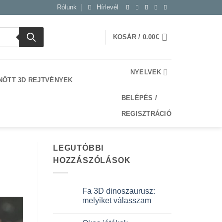
Rólunk
Hírlevél
KOSÁR /
0.00
€
NYELVEK
NŐTT 3D REJTVÉNYEK
BELÉPÉS /
REGISZTRÁCIÓ
LEGUTÓBBI
HOZZÁSZÓLÁSOK
Fa 3D dinoszaurusz:
melyiket válasszam
Nincs
hozzászólás