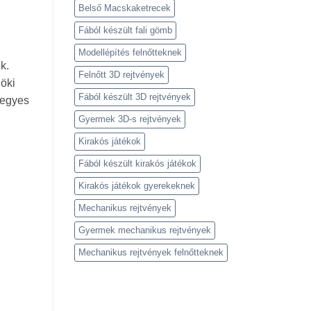
Belső Macskaketrecek
Fából készült fali gömb
Modellépítés felnőtteknek
k.
Felnőtt 3D rejtvények
nöki
Fából készült 3D rejtvények
 egyes
Gyermek 3D-s rejtvények
Kirakós játékok
Fából készült kirakós játékok
Kirakós játékok gyerekeknek
Mechanikus rejtvények
Gyermek mechanikus rejtvények
Mechanikus rejtvények felnőtteknek