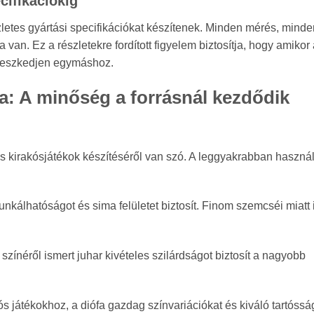
ecifikációkig
szletes gyártási specifikációkat készítenek. Minden mérés, minden
an. Ez a részletekre fordított figyelem biztosítja, hogy amikor 
lleszkedjen egymáshoz.
a: A minőség a forrásnál kezdődik
 kirakósjátékok készítéséről van szó. A leggyakrabban használ
kálhatóságot és sima felületet biztosít. Finom szemcséi miatt 
színéről ismert juhar kivételes szilárdságot biztosít a nagyobb
s játékokhoz, a diófa gazdag színvariációkat és kiváló tartóssá