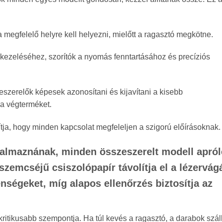
 megfelelő helyre kell helyezni, mielőtt a ragasztó megkötne.
 kezeléséhez, szorítók a nyomás fenntartásához és precíziós
eszerelők képesek azonosítani és kijavítani a kisebb
 a végterméket.
tja, hogy minden kapcsolat megfeleljen a szigorú előírásoknak.
lkalmaznának, minden összeszerelt modell apró
 szemcséjű csiszolópapír távolítja el a lézervág
nségeket, míg alapos ellenőrzés biztosítja az
kritikusabb szempontja. Ha túl kevés a ragasztó, a darabok száll