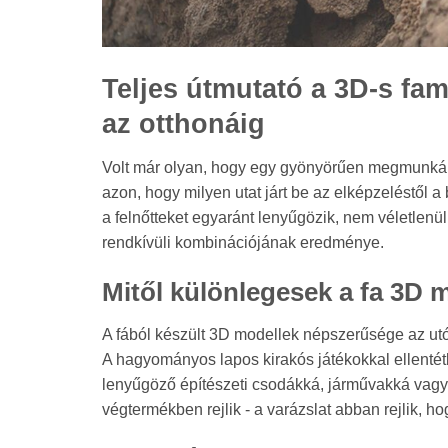
Teljes útmutató a 3D-s fam
az otthonáig
Volt már olyan, hogy egy gyönyörűen megmunkált, 
azon, hogy milyen utat járt be az elképzeléstől
a felnőtteket egyaránt lenyűgözik, nem véletle
rendkívüli kombinációjának eredménye.
Mitől különlegesek a fa 3D 
A fából készült 3D modellek népszerűsége az u
A hagyományos lapos kirakós játékokkal ellenté
lenyűgöző építészeti csodákká, járművakká vagy
végtermékben rejlik - a varázslat abban rejlik, h