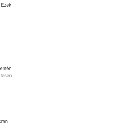
. Ezek
mentén
etesen
kran
a