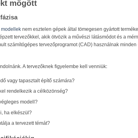
ekt mögött
fázisa
t modellek
nem esztelen gépek által tömegesen gyártott terméke
épzett tervezőkkel, akik ötvözik a művészi látásmódot és a mér
omult számítógépes tervezőprogramot (CAD) használnak minden
ondolnánk. A tervezőknek figyelembe kell venniük:
zdő vagy tapasztalt építő számára?
kel rendelkezik a célközönség?
a végleges modell?
, ha elkészül?
tálja a tervezett témát?