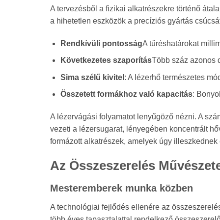
A tervezésből a fizikai alkatrészekre történő áta
a hihetetlen eszközök a precíziós gyártás csúcsá
Rendkívüli pontosság
A tűréshatárokat mill
Következetes szaporítás
Több száz azonos da
Sima szélű kivitel
: A lézerhő természetes mód
Összetett formákhoz való kapacitás
: Bonyo
A lézervágási folyamatot lenyűgöző nézni. A szá
vezeti a lézersugarat, lényegében koncentrált h
formázott alkatrészek, amelyek úgy illeszkedne
Az Összeszerelés Művészet
Mesteremberek munka közben
A technológiai fejlődés ellenére az összeszerelés
több éves tapasztalattal rendelkező összeszerel