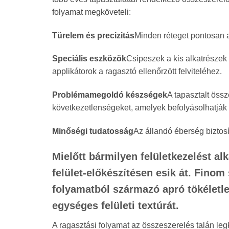
folyamat megköveteli:
Türelem és precizitás
Minden réteget pontosan a
Speciális eszközök
Csipeszek a kis alkatrészek
applikátorok a ragasztó ellenőrzött felviteléhez.
Problémamegoldó készségek
A tapasztalt össz
következetlenségeket, amelyek befolyásolhatják
Minőségi tudatosság
Az állandó éberség biztosí
Mielőtt bármilyen felületkezelést a
felület-előkészítésen esik át. Finom
folyamatból származó apró tökéletle
egységes felületi textúrát.
A ragasztási folyamat az összeszerelés talán leg