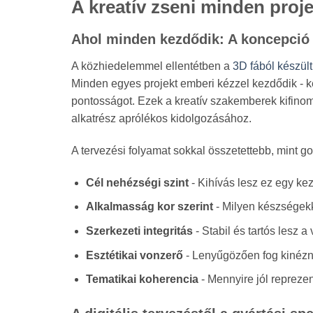
A kreatív zseni minden proj
Ahol minden kezdődik: A koncepció 
A közhiedelemmel ellentétben a
3D fából készül
Minden egyes projekt emberi kézzel kezdődik - k
pontosságot. Ezek a kreatív szakemberek kifin
alkatrész aprólékos kidolgozásához.
A tervezési folyamat sokkal összetettebb, mint g
Cél nehézségi szint
- Kihívás lesz ez egy ke
Alkalmasság kor szerint
- Milyen készségek
Szerkezeti integritás
- Stabil és tartós lesz 
Esztétikai vonzerő
- Lenyűgözően fog kinézni
Tematikai koherencia
- Mennyire jól reprezen