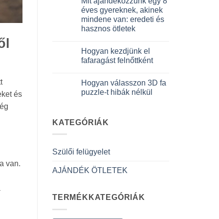
Mit ajándékozzunk egy 8
3D
a(z)
meccanico
Quale
éves gyereknek, akinek
bejegyzéshez
puzzle
mindene van: eredeti és
3D
per
hasznos ötletek
iniziare
davvero
Nincs
ől
bejegyzéshez
hozzászólás
Hogyan kezdjünk el
a(z)
Cosa
fafaragást felnőttként
regalare
a
Nincs
un
hozzászólás
t
Hogyan válasszon 3D fa
bambino
a(z)
di
Come
puzzle-t hibák nélkül
eket és
8
iniziare
anni
modellismo
Nincs
ség
che
legno
hozzászólás
ha
adulto
a(z)
tutto:
bejegyzéshez
Come
KATEGÓRIÁK
idee
scegliere
originali
puzzle
e
3D
utili
legno
Szülői felügyelet
bejegyzéshez
senza
errori
a van.
bejegyzéshez
AJÁNDÉK ÖTLETEK
a
TERMÉKKATEGÓRIÁK