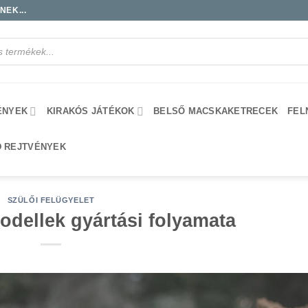
EK...
ÉNYEK
KIRAKÓS JÁTÉKOK
BELSŐ MACSKAKETRECEK
FEL
D REJTVÉNYEK
SZÜLŐI FELÜGYELET
modellek gyártási folyamata