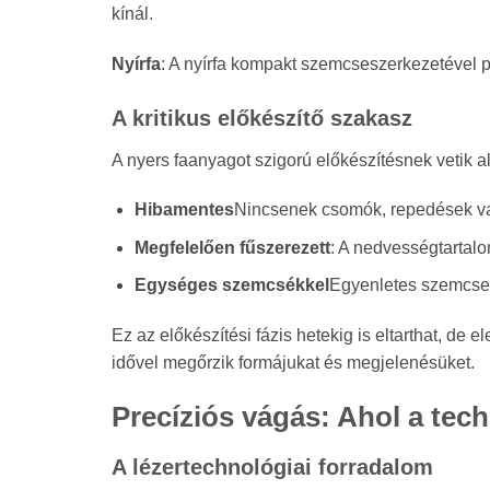
kínál.
Nyírfa
: A nyírfa kompakt szemcseszerkezetével pr
A kritikus előkészítő szakasz
A nyers faanyagot szigorú előkészítésnek vetik al
Hibamentes
Nincsenek csomók, repedések vag
Megfelelően fűszerezett
: A nedvességtartal
Egységes szemcsékkel
Egyenletes szemcsei
Ez az előkészítési fázis hetekig is eltarthat, de
idővel megőrzik formájukat és megjelenésüket.
Precíziós vágás: Ahol a tech
A lézertechnológiai forradalom