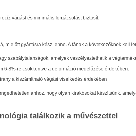
ecíz vágást és minimális forgácsolást biztosít.
á, mielőtt gyártásra kész lenne. A fának a következőknek kell le
y szabálytalanságok, amelyek veszélyeztethetik a végterméke
om 6-8%-re csökkentve a deformáció megelőzése érdekében.
rány a kiszámítható vágási viselkedés érdekében
 elengedhetetlen ahhoz, hogy olyan kirakósokat készítsünk, amel
nológia találkozik a művészettel