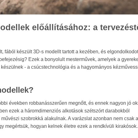
odellek előállításához: a tervezést
fából készült 3D-s modellt tartott a kezében, és elgondolkodot
 a befejezésig? Ezek a bonyolult mesterművek, amelyek a gyerek
nül készülnek - a csúcstechnológia és a hagyományos kézműves
modellek?
tóbbi években robbanásszerűen megnőtt, és ennek nagyon jó ok
tben ezek a háromdimenziós alkotások szétszórt darabokból
 művészi szobrokká alakulnak. A varázslat azonban nem csak 
ogy megértsük, hogyan kelnek életre ezek a rendkívüli kirakósok.