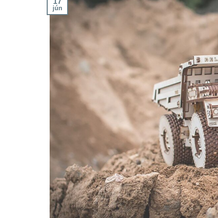
17
jún