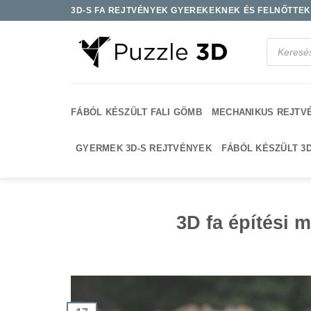
Skip
3D-S FA REJTVÉNYEK GYEREKEKNEK ÉS FELNŐTTEKN
to
content
Products
search
FÁBÓL KÉSZÜLT FALI GÖMB
MECHANIKUS REJTV
GYERMEK 3D-S REJTVÉNYEK
FÁBÓL KÉSZÜLT 3
3D fa építési 