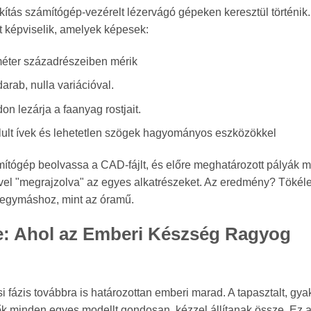
lakítás számítógép-vezérelt lézervágó gépeken keresztül történik
t képviselik, amelyek képesek:
iméter századrészeiben mérik
rab, nulla variációval.
on lezárja a faanyag rostjait.
lult ívek és lehetetlen szögek hagyományos eszközökkel
mítógép beolvassa a CAD-fájlt, és előre meghatározott pályák 
ővel "megrajzolva" az egyes alkatrészeket. Az eredmény? Tökél
k egymáshoz, mint az óramű.
e: Ahol az Emberi Készség Ragyog
i fázis továbbra is határozottan emberi marad. A tapasztalt, gya
ők minden egyes modellt gondosan, kézzel állítanak össze. Ez 