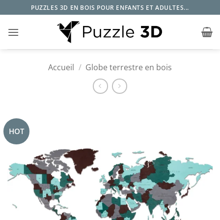
Passer
PUZZLES 3D EN BOIS POUR ENFANTS ET ADULTES...
au
contenu
Accueil
/
Globe terrestre en bois
HOT