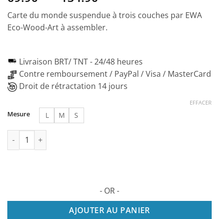
de
Carte du monde suspendue à trois couches par EWA
prix :
Eco-Wood-Art à assembler.
69.90€
à
134.90€
Livraison BRT/ TNT -
24/48 heures
Contre remboursement / PayPal / Visa / MasterCard
Droit de rétractation 14 jours
EFFACER
Mesure
L
M
S
quantité de Planisphère mural "Emerald Planet" 127 pièces
- OR -
AJOUTER AU PANIER