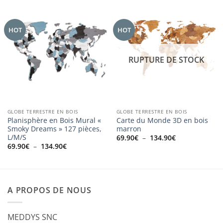
HOT
HOT
RUPTURE DE STOCK
GLOBE TERRESTRE EN BOIS
GLOBE TERRESTRE EN BOIS
Planisphère en Bois Mural «
Carte du Monde 3D en bois
Smoky Dreams » 127 pièces,
marron
L/M/S
Plage
69.90
€
–
134.90
€
de
Plage
69.90
€
–
134.90
€
prix :
de
69.90€
prix :
à
69.90€
134.90€
à
134.90€
A PROPOS DE NOUS
MEDDYS SNC