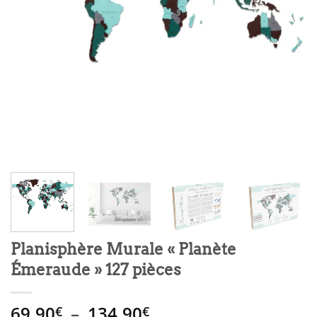
Planisphère Murale « Planète
Émeraude » 127 pièces
Plage
69.90
–
134.90
€
€