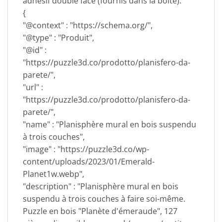
adhésif double face (fournis dans la boîte).
{
"@context" : "https://schema.org/",
"@type" : "Produit",
"@id" :
"https://puzzle3d.co/prodotto/planisfero-da-
parete/",
"url" :
"https://puzzle3d.co/prodotto/planisfero-da-
parete/",
"name" : "Planisphère mural en bois suspendu
à trois couches",
"image" : "https://puzzle3d.co/wp-
content/uploads/2023/01/Emerald-
Planet1w.webp",
"description" : "Planisphère mural en bois
suspendu à trois couches à faire soi-même.
Puzzle en bois "Planète d'émeraude", 127