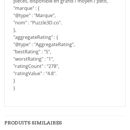
pièces, disponible en grand / moyen / petit,
"marque" : {
"@type" : "Marque",
"nom" : "Puzzle3D.co".
},
"aggregateRating" : {
"@type" : "AggregateRating",
"bestRating" : "5",
"worstRating" : "1",
"ratingCount" : "278",
"ratingValue" : "4.8".
}
}
PRODUITS SIMILAIRES