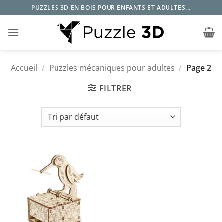
Passer
PUZZLES 3D EN BOIS POUR ENFANTS ET ADULTES...
au
contenu
Accueil
/
Puzzles mécaniques pour adultes
/
Page 2
FILTRER