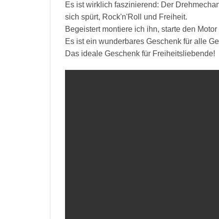
Es ist wirklich faszinierend: Der Drehmec
sich spürt, Rock'n'Roll und Freiheit.
Begeistert montiere ich ihn, starte den Moto
Es ist ein wunderbares Geschenk für alle Ge
Das ideale Geschenk für Freiheitsliebende!