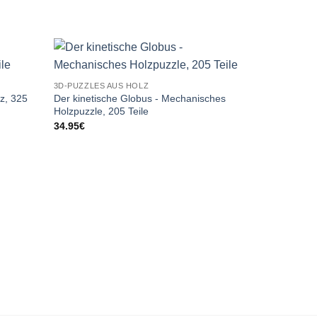
HOT
3D-PUZZLES AUS HOLZ
z, 325
Der kinetische Globus - Mechanisches
Holzpuzzle, 205 Teile
34.95
€
3D-PUZZLES 
Tractor Trai
Holzpuzzle, 
42.90
€