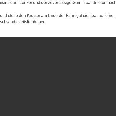
hanismus am Lenker und der zuverlässige Gummibandmotor mach
r und stelle den Kruiser am Ende der Fahrt gut sichtbar auf eine
schwindigkeitsliebhaber.