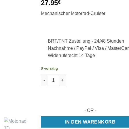
27.95
€
Mechanischer Motorrad-Cruiser
BRT/TNT Zustellung -
24/48 Stunden
Nachnahme / PayPal / Visa / MasterCar
Widerrufsrecht 14 Tage
9 vorrätig
Motorrad 3D Holzmodell - 152 Stück Menge
- OR -
IN DEN WARENKORB