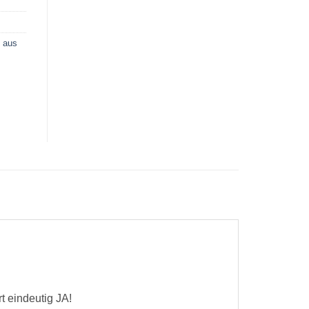
 aus
t eindeutig JA!