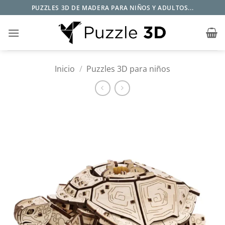
Saltar
PUZZLES 3D DE MADERA PARA NIÑOS Y ADULTOS...
al
contenido
Inicio
/
Puzzles 3D para niños