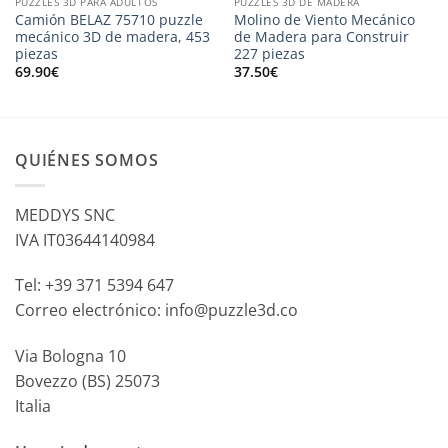
PUZZLES 3D PARA ADULTOS
PUZZLES 3D DE MADERA
Camión BELAZ 75710 puzzle
Molino de Viento Mecánico
mecánico 3D de madera, 453
de Madera para Construir
piezas
227 piezas
69.90
€
37.50
€
QUIÉNES SOMOS
MEDDYS SNC
IVA IT03644140984
Tel: +39 371 5394 647
Correo electrónico: info@puzzle3d.co
Via Bologna 10
Bovezzo (BS) 25073
Italia