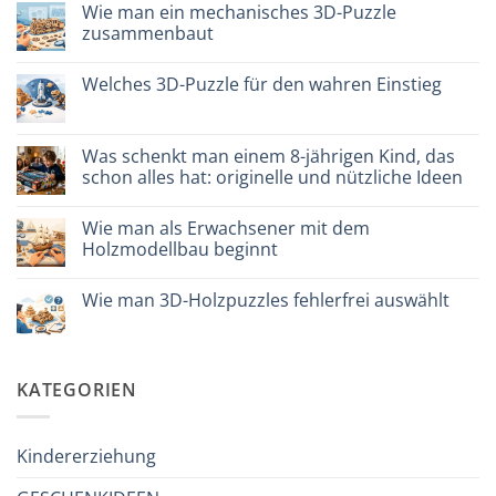
Puzzle
Wie man ein mechanisches 3D-Puzzle
legno
zusammenbaut
vs
plastica:
Keine
cosa
Kommentare
scegliere
Welches 3D-Puzzle für den wahren Einstieg
zu
Come
Keine
assemblare
Kommentare
un
zu
puzzle
Quale
Was schenkt man einem 8-jährigen Kind, das
3D
puzzle
meccanico
schon alles hat: originelle und nützliche Ideen
3D
per
Keine
iniziare
Kommentare
davvero
Wie man als Erwachsener mit dem
zu
Cosa
Holzmodellbau beginnt
regalare
a
Keine
un
Kommentare
Wie man 3D-Holzpuzzles fehlerfrei auswählt
bambino
zu
di
Come
Keine
8
iniziare
Kommentare
anni
modellismo
zu
che
legno
Come
ha
adulto
scegliere
KATEGORIEN
tutto:
puzzle
idee
3D
originali
legno
e
senza
utili
errori
Kindererziehung