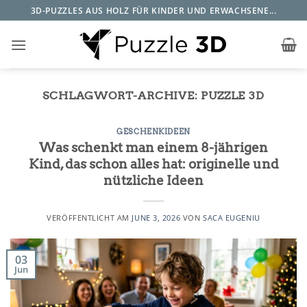
Zum
3D-PUZZLES AUS HOLZ FÜR KINDER UND ERWACHSENE...
Inhalt
springen
SCHLAGWORT-ARCHIVE:
PUZZLE 3D
GESCHENKIDEEN
Was schenkt man einem 8-jährigen
Kind, das schon alles hat: originelle und
nützliche Ideen
VERÖFFENTLICHT AM
JUNE 3, 2026
VON
SACA EUGENIU
03
Jun