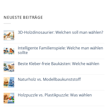
NEUESTE BEITRÄGE
3D-Holzdinosaurier: Welchen soll man wählen?
Keine
Kommentare
zu
Dinosauro
Intelligente Familienspiele: Welche man wählen
3D
sollte
in
legno:
Keine
quale
Kommentare
scegliere
Beste Kleber-freie Baukästen: Welche wählen
zu
Giochi
Keine
intelligenti
Kommentare
per
zu
famiglie:
Migliori
Naturholz vs. Modellbaukunststoff
quali
kit
scegliere
costruzione
Keine
senza
Kommentare
colla:
zu
quali
Legno
Holzpuzzle vs. Plastikpuzzle: Was wählen
scegliere
naturale
vs
Keine
plastica
Kommentare
modellismo
zu