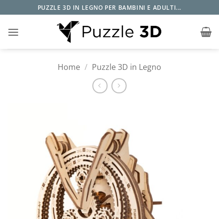
Salta
PUZZLE 3D IN LEGNO PER BAMBINI E ADULTI...
ai
contenuti
Home
/
Puzzle 3D in Legno