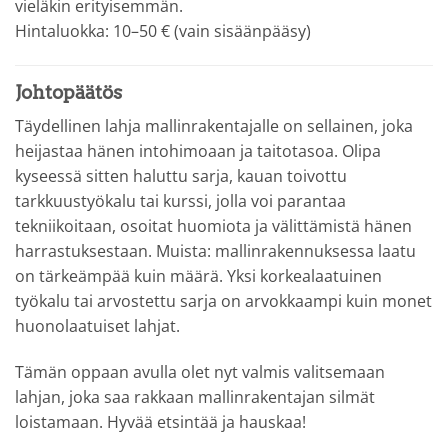
vieläkin erityisemmän.
Hintaluokka: 10–50 € (vain sisäänpääsy)
Johtopäätös
Täydellinen lahja mallinrakentajalle on sellainen, joka
heijastaa hänen intohimoaan ja taitotasoa. Olipa
kyseessä sitten haluttu sarja, kauan toivottu
tarkkuustyökalu tai kurssi, jolla voi parantaa
tekniikoitaan, osoitat huomiota ja välittämistä hänen
harrastuksestaan. Muista: mallinrakennuksessa laatu
on tärkeämpää kuin määrä. Yksi korkealaatuinen
työkalu tai arvostettu sarja on arvokkaampi kuin monet
huonolaatuiset lahjat.
Tämän oppaan avulla olet nyt valmis valitsemaan
lahjan, joka saa rakkaan mallinrakentajan silmät
loistamaan. Hyvää etsintää ja hauskaa!