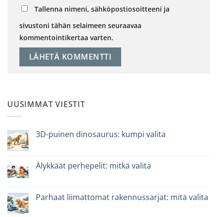
Tallenna nimeni, sähköpostiosoitteeni ja
sivustoni tähän selaimeen seuraavaa
kommentointikertaa varten.
UUSIMMAT VIESTIT
3D-puinen dinosaurus: kumpi valita
Ei
kommentteja
artikkeliin
Dinosauro
Älykkäät perhepelit: mitkä valita
3D
in
Ei
legno:
kommentteja
quale
artikkeliin
scegliere
Giochi
Parhaat liimattomat rakennussarjat: mitä valita
intelligenti
per
Ei
famiglie:
kommentteja