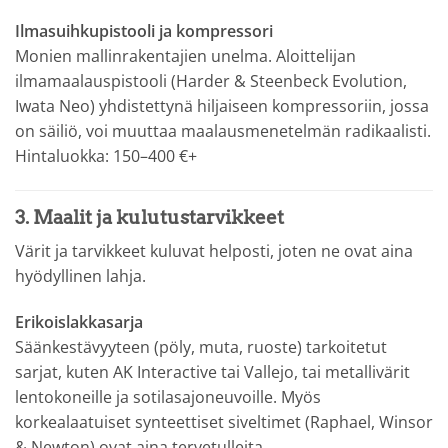
Ilmasuihkupistooli ja kompressori
Monien mallinrakentajien unelma. Aloittelijan
ilmamaalauspistooli (Harder & Steenbeck Evolution,
Iwata Neo) yhdistettynä hiljaiseen kompressoriin, jossa
on säiliö, voi muuttaa maalausmenetelmän radikaalisti.
Hintaluokka: 150–400 €+
3. Maalit ja kulutustarvikkeet
Värit ja tarvikkeet kuluvat helposti, joten ne ovat aina
hyödyllinen lahja.
Erikoislakkasarja
Säänkestävyyteen (pöly, muta, ruoste) tarkoitetut
sarjat, kuten AK Interactive tai Vallejo, tai metallivärit
lentokoneille ja sotilasajoneuvoille. Myös
korkealaatuiset synteettiset siveltimet (Raphael, Winsor
& Newton) ovat aina tervetulleita.