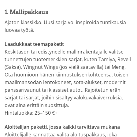
1. Mallipakkaus
Ajaton klassikko. Uusi sarja voi inspiroida tuntikausia
luovaa työtä.
Laadukkaat teemapaketit
Keskitason tai edistyneelle mallinrakentajalle valitse
tunnettujen tuotemerkkien sarjat, kuten Tamiya, Revell
(Saksa), Wingnut Wings (jos vielä saatavilla) tai Meng.
Ota huomioon hänen kiinnostuksenkohteensa: toisen
maailmansodan lentokoneet, sota-alukset, modernit
panssarivaunut tai klassiset autot. Rajoitetun erän
sarjat tai sarjat, joihin sisältyy valokuvakaiverruksia,
ovat aina erittäin suosittuja.
Hintaluokka: 25–150 €+
Aloittelijan paketti, jossa kaikki tarvittava mukana
Aloittelijalle kannattaa valita aloituspakkaus, joka