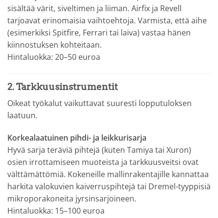
sisältää värit, siveltimen ja liiman. Airfix ja Revell
tarjoavat erinomaisia vaihtoehtoja. Varmista, että aihe
(esimerkiksi Spitfire, Ferrari tai laiva) vastaa hänen
kiinnostuksen kohteitaan.
Hintaluokka: 20–50 euroa
2. Tarkkuusinstrumentit
Oikeat työkalut vaikuttavat suuresti lopputuloksen
laatuun.
Korkealaatuinen pihdi- ja leikkurisarja
Hyvä sarja teräviä pihtejä (kuten Tamiya tai Xuron)
osien irrottamiseen muoteista ja tarkkuusveitsi ovat
välttämättömiä. Kokeneille mallinrakentajille kannattaa
harkita valokuvien kaiverruspihtejä tai Dremel-tyyppisiä
mikroporakoneita jyrsinsarjoineen.
Hintaluokka: 15–100 euroa