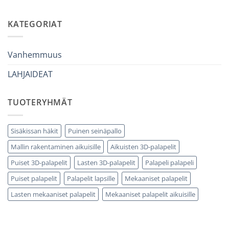
kommentteja
anni
adulto
artikkeliin
che
Come
ha
scegliere
KATEGORIAT
tutto:
puzzle
idee
3D
originali
legno
e
senza
utili
errori
Vanhemmuus
LAHJAIDEAT
TUOTERYHMÄT
Sisäkissan häkit
Puinen seinäpallo
Mallin rakentaminen aikuisille
Aikuisten 3D-palapelit
Puiset 3D-palapelit
Lasten 3D-palapelit
Palapeli palapeli
Puiset palapelit
Palapelit lapsille
Mekaaniset palapelit
Lasten mekaaniset palapelit
Mekaaniset palapelit aikuisille