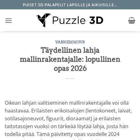
Skip
PUISET 3D-PALAPELIT LAPSILLE JA AIKUISILLE...
to
content
VANHEMMUUS
Täydellinen lahja
mallinrakentajalle: lopullinen
opas 2026
Oikean lahjan valitseminen mallinrakentajalle voi olla
haastavaa. Erilaisten erikoisalojen (lentokoneet, laivat,
sotilasajoneuvot, figuurit, dioraamat) ja erilaisten
taitotasojen vuoksi on tärkeää löytää lahja, josta hän
todella pitää. Tämä päivitetty opas vuodelle 2024