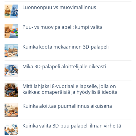
quali
artikkeliin
scegliere
Migliori
Luonnonpuu vs muovimallinnus
kit
costruzione
Ei
senza
kommentteja
colla:
artikkeliin
quali
Legno
Puu- vs muovipalapeli: kumpi valita
scegliere
naturale
vs
Ei
plastica
kommentteja
modellismo
artikkeliin
Puzzle
Kuinka koota mekaaninen 3D-palapeli
legno
vs
Ei
plastica:
kommentteja
cosa
artikkeliin
scegliere
Come
Mikä 3D-palapeli aloittelijalle oikeasti
assemblare
un
Ei
puzzle
kommentteja
3D
artikkeliin
meccanico
Quale
Mitä lahjaksi 8-vuotiaalle lapselle, jolla on
puzzle
kaikkea: omaperäisiä ja hyödyllisiä ideoita
3D
per
Ei
iniziare
kommentteja
davvero
Kuinka aloittaa puumallinnus aikuisena
artikkeliin
Cosa
Ei
regalare
kommentteja
a
artikkeliin
un
Come
Kuinka valita 3D-puu palapeli ilman virheitä
bambino
iniziare
di
modellismo
Ei
8
legno