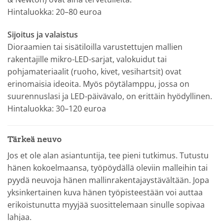
Hintaluokka: 20–80 euroa
Sijoitus ja valaistus
Dioraamien tai sisätiloilla varustettujen mallien
rakentajille mikro-LED-sarjat, valokuidut tai
pohjamateriaalit (ruoho, kivet, vesihartsit) ovat
erinomaisia ideoita. Myös pöytälamppu, jossa on
suurennuslasi ja LED-päivävalo, on erittäin hyödyllinen.
Hintaluokka: 30–120 euroa
Tärkeä neuvo
Jos et ole alan asiantuntija, tee pieni tutkimus. Tutustu
hänen kokoelmaansa, työpöydällä oleviin malleihin tai
pyydä neuvoja hänen mallinrakentajaystävältään. Jopa
yksinkertainen kuva hänen työpisteestään voi auttaa
erikoistunutta myyjää suosittelemaan sinulle sopivaa
lahjaa.