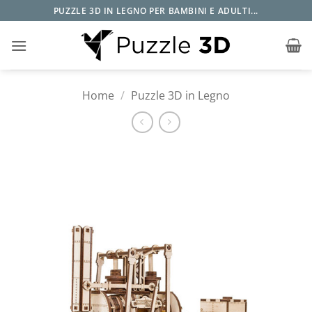
Salta
PUZZLE 3D IN LEGNO PER BAMBINI E ADULTI...
ai
contenuti
Home
/
Puzzle 3D in Legno