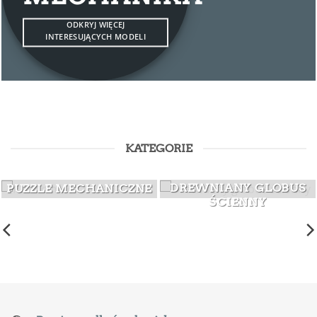
ODKRYJ WIĘCEJ
INTERESUJĄCYCH MODELI
KATEGORIE
DREWNIANY GLOBUS
PUZZLE MECHANICZNE
ŚCIENNY