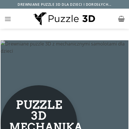
Przewiń
DREWNIANE PUZZLE 3D DLA DZIECI I DOROSŁYCH...
do
zawartości
PUZZLE
3D
MECHANIKA